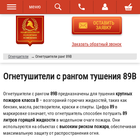
меню
Перейти к
Skip to
ОСТАВИТЬ
основному
navigation
ЗАЯВКУ
содержанию
Заказать обратный звонок
Огнеушители
→
Огнетушители ранг 89В
Огнетушители с рангом тушения 89В
Огнетушители с рангом
89В
предназначены для тушения
крупных
пожаров класса В
– возгораний горючих жидкостей, таких как
бензин, масла, растворители, краски и спирты. Цифра
89
в
маркировке означает, что огнетушитель способен потушить
89
литров горящей жидкости
в модельном очаге пожара. Они
используются на объектах с
высоким риском пожара
, обеспечивая
максимальную защиту от распространения огня.