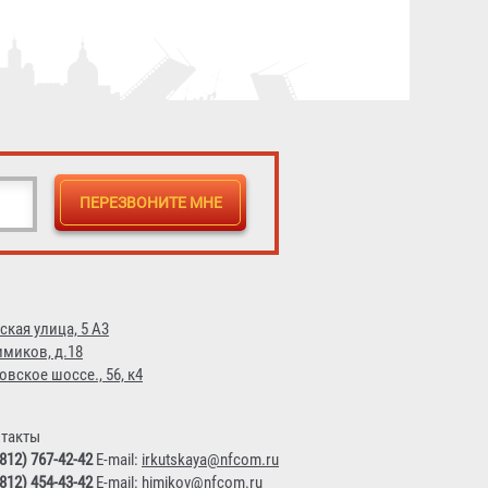
ская улица, 5 А3
имиков, д.18
овское шоссе., 56, к4
такты
(812) 767-42-42
E-mail:
irkutskaya@nfcom.ru
(812) 454-43-42
E-mail:
himikov@nfcom.ru