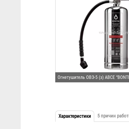
Огнетушитель ОВЭ-5 (з) АВCЕ “BONT
5 причин работ
Характеристики
(активная
Табы
вкладка)