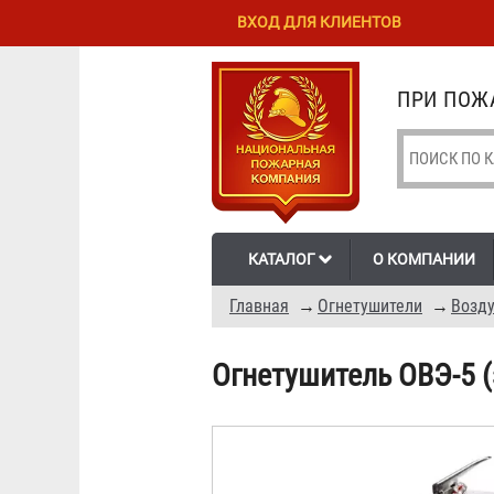
Перейти к
Skip to
ВХОД ДЛЯ КЛИЕНТОВ
основному
navigation
содержанию
ПРИ ПОЖА
КАТАЛОГ
О КОМПАНИИ
Главная
→
Огнетушители
→
Возду
Огнетушитель ОВЭ-5 (