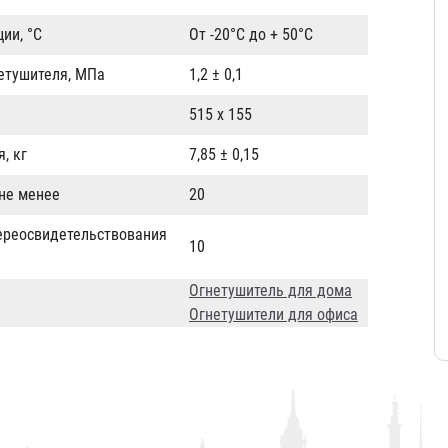
ии, °С
От -20°С до + 50°С
нетушителя, МПа
1,2 ± 0,1
515 х 155
, кг
7,85 ± 0,15
 не менее
20
ереосвидетельствования
10
Огнетушитель для дома
Огнетушители для офиса