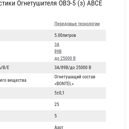
стики Огнетушителя ОВЭ-5 (з) АВCЕ
Передовые технологии
5.00литров
3А
89В
до 25000 В
А/В/Е
3А/89В/до 25000 В
Огнетушащий состав
его вещества
«BONTEL»
5±0,1
25
5
Азот