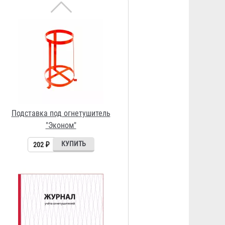
202 ₽
Журнал учета огнетушителей
156 ₽