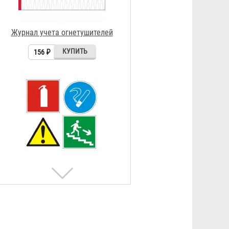
Знак на самоклеящейся пленке
150х150, 150х300, 100х100,
50х150 мм
23 ₽
Кронштейн для огнетушителя
универсальный
72 ₽