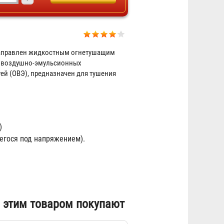
Кронштейн для огнетушителя
правлен жидкостным огнетушащим
универсальный
су воздушно-эмульсионных
ей (ОВЭ), предназначен для тушения
72 ₽
)
егося под напряжением).
Подставка под огнетушитель
 этим товаром покупают
"Эконом"