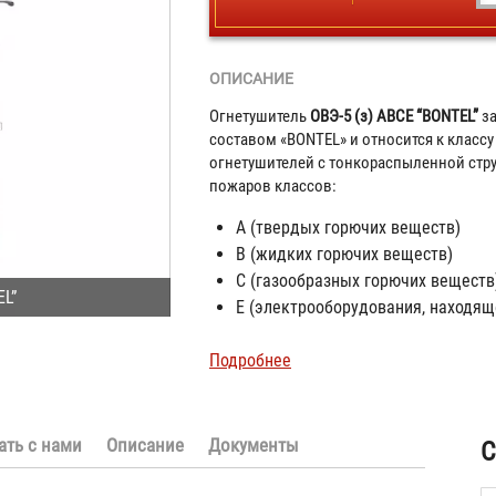
ОПИСАНИЕ
Огнетушитель
ОВЭ-5 (з) АВCЕ
“BONTEL”
за
составом «BONTEL» и относится к клас
огнетушителей с тонкораспыленной стру
пожаров классов:
А (твердых горючих веществ)
В (жидких горючих веществ)
С (газообразных горючих веществ
EL”
Е (электрооборудования, находящ
Подробнее
ать с нами
Описание
Документы
С