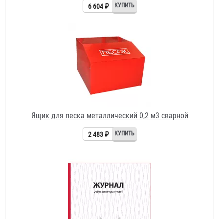
Ящик для песка металлический 0,2 м3 сварной
2 483 ₽
Журнал учета огнетушителей
156 ₽