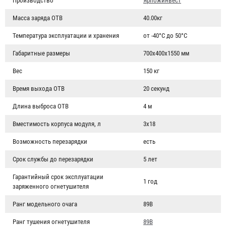
Производство
Ярпожинвест
Масса заряда ОТВ
40.00кг
Температура эксплуатации и хранения
от -40°С до 50°С
Габаритные размеры
700х400х1550 мм
Вес
150 кг
Время выхода ОТВ
20 секунд
Длина выброса ОТВ
4 м
Вместимость корпуса модуля, л
3х18
Возможность перезарядки
есть
Срок службы до перезарядки
5 лет
Гарантийный срок эксплуатации
1 год
заряженного огнетушителя
Ранг модельного очага
89В
Ранг тушения огнетушителя
89В