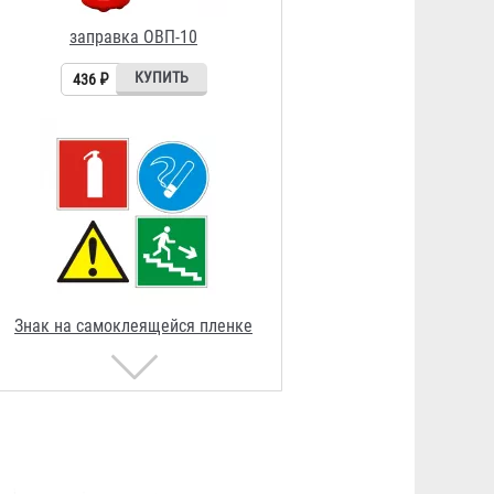
Знак на самоклеящейся пленке
150х150, 150х300, 100х100,
50х150 мм
23 ₽
Подставка под огнетушитель
"Эконом - max"
223 ₽