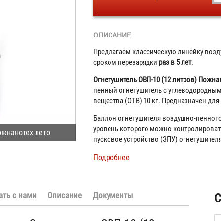
ОПИСАНИЕ
Предлагаем классическую линейку возд
сроком перезарядки
раз в 5 лет
.
Огнетушитель ОВП-10 (12 литров) Пожна
пенный огнетушитель с углеводородным
вещества (ОТВ) 10 кг. Предназначен для
Баллон огнетушителя воздушно-пенного
уровень которого можно контролировать
ожнанотех лето
пусковое устройство (ЗПУ) огнетушителя
Подробнее
ать с нами
Описание
Документы
С