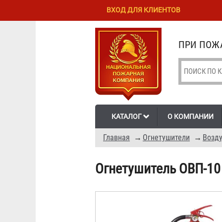
Перейти к
Skip to
ВХОД ДЛЯ КЛИЕНТОВ
основному
navigation
содержанию
ПРИ ПОЖА
КАТАЛОГ
О КОМПАНИИ
Главная
→
Огнетушители
→
Возду
Огнетушитель ОВП-10 