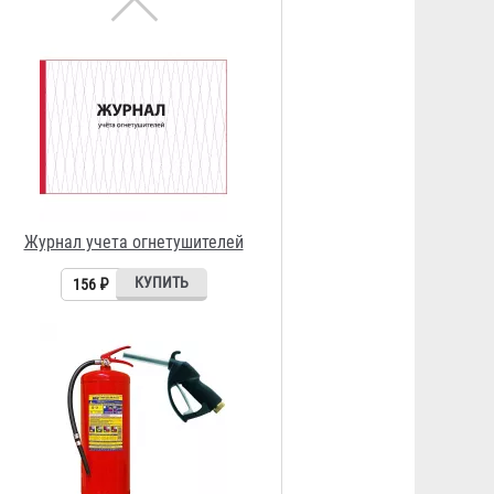
заправка ОВП-10
436 ₽