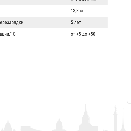
13,8 кг
перезарядки
5 лет
ации,° С
от +5 до +50