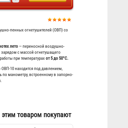
ушно-пенных огнетушителей (ОВП) со
Подставка под огнетушитель
"Эконом - max"
нотех лето
— переносной воздушно-
 зарядом с массой огнетушащего
223 ₽
 работы при температурах
от 5 до 50°C.
 ОВП-10 находится под давлением,
 по манометру, встроенному в запорно-
.
 этим товаром покупают
Журнал учета огнетушителей
156 ₽