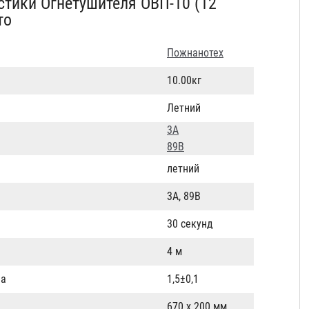
стики Огнетушителя ОВП-10 (12
то
Пожнанотех
10.00кг
Летний
3А
89В
летний
3А, 89В
30 секунд
4 м
Па
1,5±0,1
670 х 200 мм