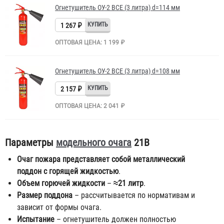
Огнетушитель ОУ-2 BCE (3 литра) d=114 мм
1 267 ₽
ОПТОВАЯ ЦЕНА: 1 199 ₽
Огнетушитель ОУ-2 BCE (3 литра) d=108 мм
2 157 ₽
ОПТОВАЯ ЦЕНА: 2 041 ₽
Параметры
модельного очага
21В
Очаг пожара представляет собой металлический
поддон с горящей жидкостью
.
Объем горючей жидкости
–
≈21 литр
.
Размер поддона
– рассчитывается по нормативам и
зависит от формы очага.
Испытание
– огнетушитель должен полностью