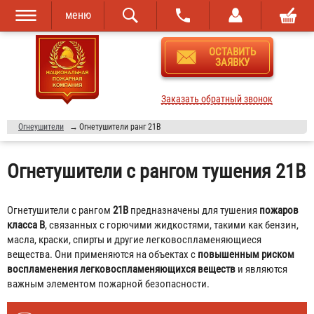
меню
Перейти к
Skip to
ОСТАВИТЬ
основному
navigation
ЗАЯВКУ
содержанию
Заказать обратный звонок
Огнеушители
→
Огнетушители ранг 21В
Огнетушители с рангом тушения 21В
Огнетушители с рангом
21В
предназначены для тушения
пожаров
класса B
, связанных с горючими жидкостями, такими как бензин,
масла, краски, спирты и другие легковоспламеняющиеся
вещества. Они применяются на объектах с
повышенным риском
воспламенения легковоспламеняющихся веществ
и являются
важным элементом пожарной безопасности.