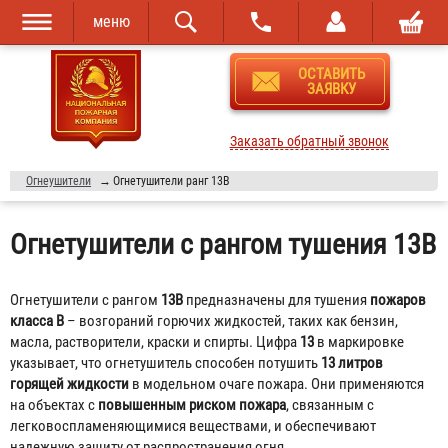
меню
Перейти к
Skip to
ОСТАВИТЬ
основному
navigation
ЗАЯВКУ
содержанию
Заказать обратный звонок
Огнеушители
→
Огнетушители ранг 13В
Огнетушители с рангом тушения 13В
Огнетушители с рангом
13В
предназначены для тушения
пожаров
класса В
– возгораний горючих жидкостей, таких как бензин,
масла, растворители, краски и спирты. Цифра
13
в маркировке
указывает, что огнетушитель способен потушить
13 литров
горящей жидкости
в модельном очаге пожара. Они применяются
на объектах с
повышенным риском пожара
, связанным с
легковоспламеняющимися веществами, и обеспечивают
надежную защиту от распространения огня.