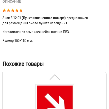
ОПИСАНИЕ
Знак F-12-01 (Пункт извещения о пожаре)
предназначен
для размещения около пункта извещения.
Изготовлен из самоклеящейся пленки ПВХ.
Размер 150×150 мм.
Знак F-01-01 (Направляющая стрелка)
23 ₽
Табы
Похожие товары
Знак F-01-02 (Направляющая стрелка под углом 45