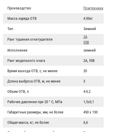
Производство
Пожтехника
Масса заряда ОТВ
4.00кг
Тип
Зимний
2А
Ранг тушения огнетушителя
55В
Исполнение
зимний
Ранг модельного очага
2А, 55В
Время выхода ОТВ, с, не менее
20
Длина выброса ОТВ, м, не менее
3
Объем ОТВ, л
4-0,2
Рабочее давление при 20 ° С, МПа
1,5±0,1
Габаритные размеры, мм, не более
450 х 150
Общая масса, кг, не более
6,6