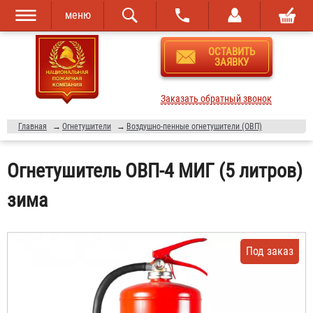
меню
Перейти к
Skip to
ОСТАВИТЬ
основному
navigation
ЗАЯВКУ
содержанию
Заказать обратный звонок
Главная
→
Огнетушители
→
Воздушно-пенные огнетушители (ОВП)
Огнетушитель ОВП-4 МИГ (5 литров)
зима
Под заказ