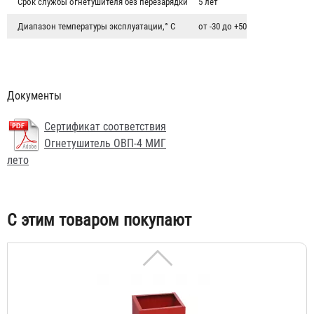
Срок службы огнетушителя без перезарядки
5 лет
Диапазон температуры эксплуатации,° С
от -30 до +50
Документы
Подставка под огнетушитель "Эконом"
Сертификат соответствия
202 ₽
Огнетушитель ОВП-4 МИГ
лето
С этим товаром покупают
Подставка под огнетушитель П-15 “Урна”