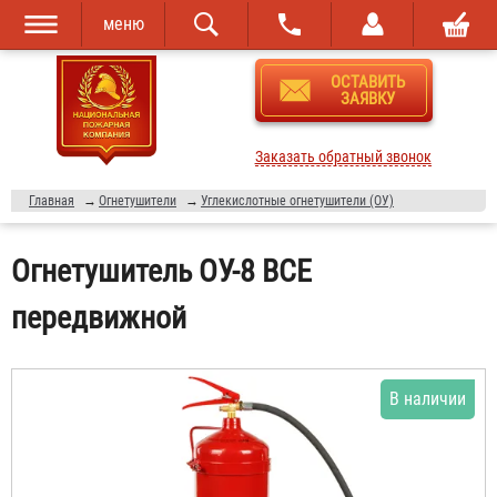
меню
Перейти к
Skip to
ОСТАВИТЬ
основному
navigation
ЗАЯВКУ
содержанию
Заказать обратный звонок
Главная
→
Огнетушители
→
Углекислотные огнетушители (ОУ)
Огнетушитель ОУ-8 BCE
передвижной
В наличии