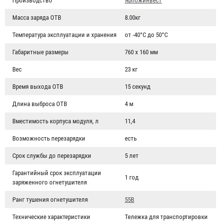
Производство
Ярпожинвест
Масса заряда ОТВ
8.00кг
Температура эксплуатации и хранения
от -40°С до 50°С
Габаритные размеры
760 х 160 мм
Вес
23 кг
Время выхода ОТВ
15 секунд
Длина выброса ОТВ
4 м
Вместимость корпуса модуля, л
11,4
Возможность перезарядки
есть
Срок службы до перезарядки
5 лет
Гарантийный срок эксплуатации
1 год
заряженного огнетушителя
Ранг тушения огнетушителя
55В
Технические характеристики
Тележка для транспортировки