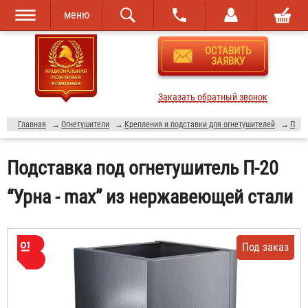
меню
Перейти к
Skip to
ОСТАВИТЬ
основному
navigation
ЗАЯВКУ
содержанию
Заказать обратный звонок
Главная
→
Огнетушители
→
Крепления и подставки для огнетушителей
→
Подставки для огнетушителя
Подставка под огнетушитель П-20
“Урна - max” из нержавеющей стали
Под заказ