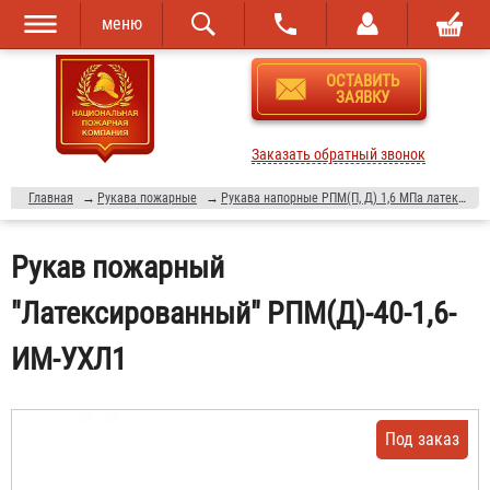
меню
Перейти к
Skip to
ОСТАВИТЬ
основному
navigation
ЗАЯВКУ
содержанию
Заказать обратный звонок
Главная
→
Рукава пожарные
→
Рукава напорные РПМ(П, Д) 1,6 МПа латексированные
Рукав пожарный
"Латексированный" РПМ(Д)-40-1,6-
ИМ-УХЛ1
Под заказ