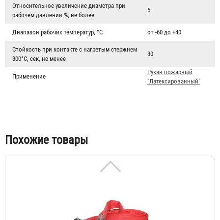
Относительное увеличение диаметра при
5
рабочем давлении %, не более
Диапазон рабочих температур, °C
от -60 до +40
Стойкость при контакте с нагретым стержнем
Рукав пожарный "Латексированный" РПМ(Д)-50-1,6-ИМ-
30
300°С, сек, не менее
УХЛ1
Рукав пожарный
Применение
"Латексированный"
6 827 ₽
Похожие товары
Рукав пожарный "Латексированный" РПМ(Д)-50-1,6-ИМ-
УХЛ1 с ГР-50 А/П и РС-50.01А