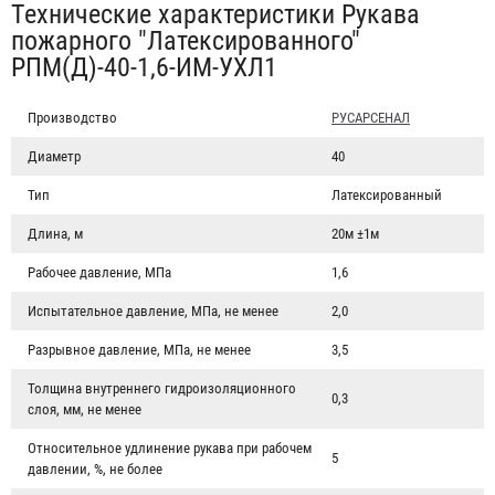
Табы
Технические характеристики Рукава
пожарного "Латексированного"
РПМ(Д)-40-1,6-ИМ-УХЛ1
Производство
РУСАРСЕНАЛ
Диаметр
40
Тип
Латексированный
Длина, м
20м ±1м
Рабочее давление, МПа
1,6
Испытательное давление, МПа, не менее
2,0
Разрывное давление, МПа, не менее
3,5
Толщина внутреннего гидроизоляционного
0,3
слоя, мм, не менее
Относительное удлинение рукава при рабочем
5
давлении, %, не более