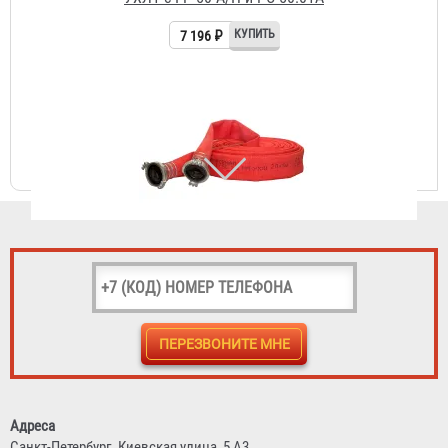
Рукав пожарный "Латексированный" РПМ(Д)-50-1,6-ИМ-
УХЛ1 с ГР-50 А/П
7 184 ₽
Рукав пожарный "Латексированный" РПМ(Д)-65-1,6-ИМ-
УХЛ1 с ГР-65 А/П
Адреса
Санкт-Петербург,
Киевская улица, 5 А3