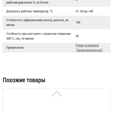
рабочем давлении %, не более
Диапазон рабочих температур, °C
от -60 до +40
Стойкость к абразивному износу, циклов, не
150
менее
Стойкость при контакте с нагретым стержнем
30
Рукав пожарный "Латексированный" РПМ(Д)-40-1,6-ИМ-
300°С, сек, не менее
УХЛ1
Рукав пожарный
Применение
"Латексированный"
6 260 ₽
Похожие товары
Рукав пожарный "Латексированный" РПМ(Д)-50-1,6-ИМ-