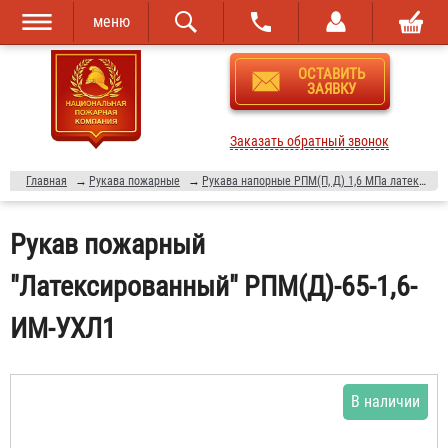
меню
Перейти к
Skip to
ОСТАВИТЬ
основному
navigation
ЗАЯВКУ
содержанию
Заказать обратный звонок
Главная
→
Рукава пожарные
→
Рукава напорные РПМ(П, Д) 1,6 МПа латексированные
Рукав пожарный
"Латексированный" РПМ(Д)-65-1,6-
ИМ-УХЛ1
В наличии