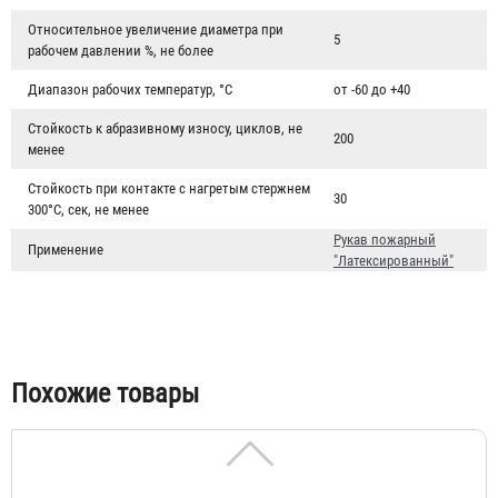
Относительное увеличение диаметра при
5
рабочем давлении %, не более
Диапазон рабочих температур, °C
от -60 до +40
Стойкость к абразивному износу, циклов, не
200
менее
Рукав пожарный "Латексированный" РПМ(Д)-40-1,6-ИМ-
Стойкость при контакте с нагретым стержнем
30
300°С, сек, не менее
УХЛ1
Рукав пожарный
Применение
6 260 ₽
"Латексированный"
Похожие товары