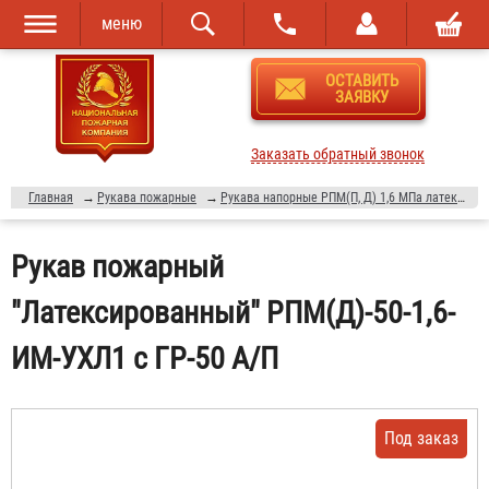
меню
Перейти к
Skip to
ОСТАВИТЬ
основному
navigation
ЗАЯВКУ
содержанию
Заказать обратный звонок
Главная
→
Рукава пожарные
→
Рукава напорные РПМ(П, Д) 1,6 МПа латексированные
Рукав пожарный
"Латексированный" РПМ(Д)-50-1,6-
ИМ-УХЛ1 с ГР-50 А/П
Под заказ