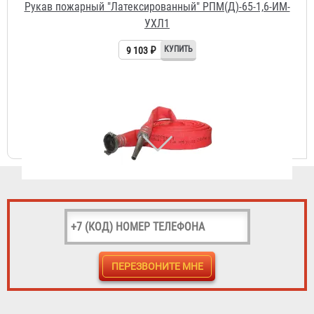
Рукав пожарный "Латексированный" РПМ(Д)-50-1,6-ИМ-
УХЛ1 с ГР-50 А/П и РС-50.01А
7 196 ₽
Рукав пожарный "Латексированный" РПМ(Д)-65-1,6-ИМ-
УХЛ1 с ГР-65 А/П