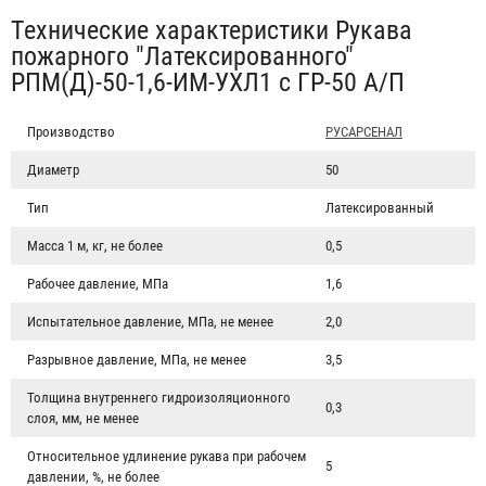
Табы
Технические характеристики Рукава
пожарного "Латексированного"
РПМ(Д)-50-1,6-ИМ-УХЛ1 с ГР-50 А/П
Производство
РУСАРСЕНАЛ
Диаметр
50
Тип
Латексированный
Масса 1 м, кг, не более
0,5
Рабочее давление, МПа
1,6
Испытательное давление, МПа, не менее
2,0
Разрывное давление, МПа, не менее
3,5
Толщина внутреннего гидроизоляционного
0,3
слоя, мм, не менее
Относительное удлинение рукава при рабочем
5
давлении, %, не более