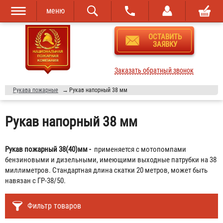
меню
Перейти к
Skip to
ОСТАВИТЬ
основному
navigation
ЗАЯВКУ
содержанию
Заказать обратный звонок
Рукава пожарные
→
Рукав напорный 38 мм
Рукав напорный 38 мм
Рукав пожарный 38(40)мм -
применяется с мотопомпами
бензиновыми и дизельными, имеющими выходные патрубки на 38
миллиметров. Стандартная длина скатки 20 метров, может быть
навязан с ГР-38/50.
Фильтр товаров