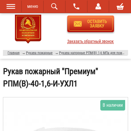
меню
Перейти к
Skip to
ОСТАВИТЬ
основному
navigation
ЗАЯВКУ
содержанию
Заказать обратный звонок
Главная
→
Рукава пожарные
→
Рукава напорные РПМ(В) 1,6 МПа для пожарной техники
Рукав пожарный "Премиум"
РПМ(В)-40-1,6-И-УХЛ1
В наличии