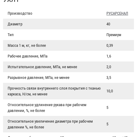
Производство
РУСАРСЕНАЛ
Диаметр
40
Тип
Премиум
Масса 1 м, кг, не более
0,39
Рабочее давление, МПа
1,6
Испытательное давление, МПа, не менее
2,0
Разрывное давление, МПа, не менее
3,5
Прочность связи внутреннего слоя покрытия с тканью
10,0
каркаса, Н/см, не менее
Относительное удлинение рукава при рабочем
5
давлении, %, не более
Относительное увеличение диаметра при рабочем
5
давлении %, не более
Рукав пожарный "Премиум" РПМ(В)-40-1,6-И-УХЛ1 с