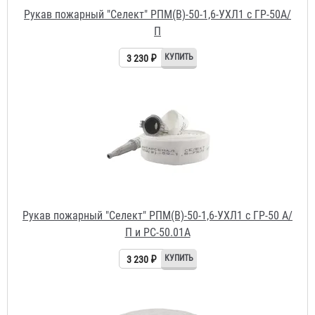
Рукав пожарный "Селект" РПМ(В)-50-1,6-УХЛ1 с ГР-50 А/
П и РС-50.01А
3 230 ₽
Рукав пожарный "Селект" РПМ(В)-50-1,6-УХЛ1
2 787 ₽