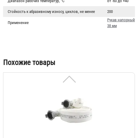
Диапазон рабочих температур, °C
от -60 до +40
ГР-38/50 А
Стойкость к абразивному износу, циклов, не менее
200
6 673 ₽
Рукав напорный
Применение
38 мм
Похожие товары
Рукав пожарный "Селект" РПМ(В)-50-1,6-УХЛ1 c ГР-50А/
П
3 230 ₽