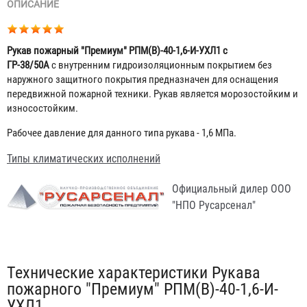
ОПИСАНИЕ
Рукав пожарный "Премиум" РПМ(В)-40-1,6-И-УХЛ1 с
ГР-38/50А
с внутренним гидроизоляционным покрытием без
наружного защитного покрытия предназначен для оснащения
передвижной пожарной техники. Рукав является морозостойким и
износостойким.
Рабочее давление для данного типа рукава - 1,6 МПа.
Типы климатических исполнений
Официальный дилер ООО
"НПО Русарсенал"
Табы
Технические характеристики Рукава
пожарного "Премиум" РПМ(В)-40-1,6-И-
УХЛ1