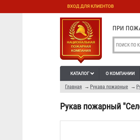
Перейти к
Skip to
ВХОД ДЛЯ КЛИЕНТОВ
основному
navigation
содержанию
ПРИ ПОЖА
КАТАЛОГ
О КОМПАНИИ
Главная
→
Рукава пожарные
→
Р
Рукав пожарный "Селе