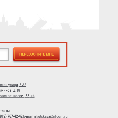
3 043 ₽
ская улица, 5 А3
имиков, д.18
овское шоссе., 56, к4
такты
(812) 767-42-42
E-mail:
irkutskaya@nfcom.ru