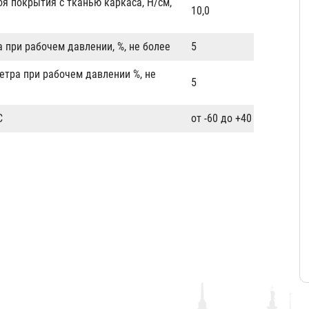
оя покрытия с тканью каркаса, Н/см,
10,0
 при рабочем давлении, %, не более
5
етра при рабочем давлении %, не
5
C
от -60 до +40