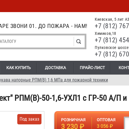
Киевская, 5 лит А
+7 (812) 767
РЕ ЗВОНИ 01. ДО ПОЖАРА - НАМ!
Химиков,18
+7 (812) 454
Пулковское шоссе.
+7 (812) 670
КАК КУПИТЬ
ДОСТАВКА
ПРАЙС-ЛИСТ
КОН
укава напорные РПМ(В) 1,6 МПа для пожарной техники
кт" РПМ(В)-50-1,6-УХЛ1 с ГР-50 А/П и
Под заказ
РОЗНИЧНАЯ
ОПТОВАЯ
3 230 ₽
3 056 ₽