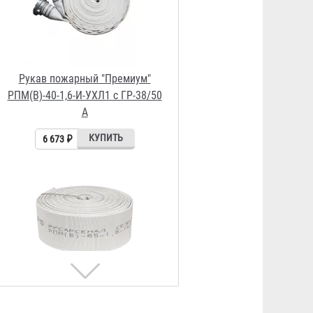
Рукав пожарный "Селект"
РПМ(В)-65-1,6-УХЛ1
3 620 ₽
Рукав пожарный "Премиум"
РПМ(В)-40-1,6-И-УХЛ1