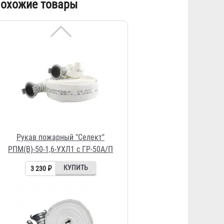
охожие товары
РПМ(В)-50-1,6-УХЛ1 c ГР-50А/П
3 230 ₽
Рукав пожарный "Премиум"
РПМ(В)-40-1,6-И-УХЛ1 с ГР-38/50
А
6 673 ₽