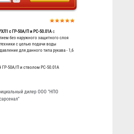
УХЛ1 с ГР-50А/П и РС-50.01А
c
ием без наружного защитного слоя
техники с целью подачи воды
Рукав пожарный "Селект"
давление для данного типа рукава - 1,6
РПМ(В)-50-1,6-УХЛ1
2 787 ₽
 ГР-50А/П и стволом РС-50.01А
ициальный дилер ООО "НПО
сарсенал"
Рукав пожарный "Селект"