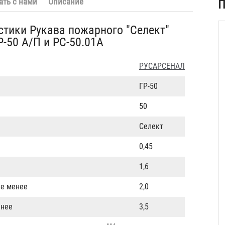
ать с нами
Описание
П
стики Рукава пожарного "Селект"
Р-50 А/П и РС-50.01А
РУСАРСЕНАЛ
ГР-50
50
Селект
0,45
1,6
не менее
2,0
енее
3,5