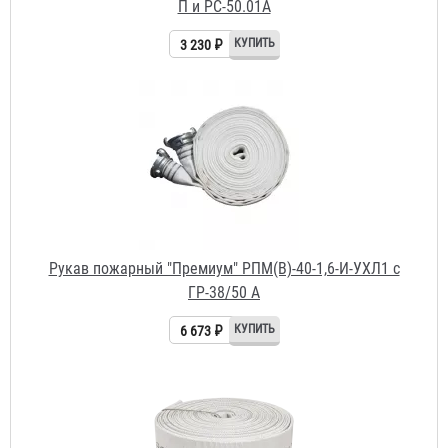
Рукав пожарный "Премиум" РПМ(В)-40-1,6-И-УХЛ1 с
ГР-38/50 А
6 673 ₽
Рукав пожарный "Селект" РПМ(В)-65-1,6-УХЛ1
3 620 ₽