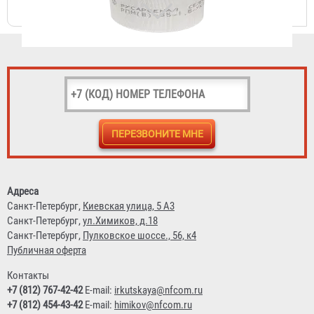
Рукав пожарный "Премиум" РПМ(В)-40-1,6-И-УХЛ1
3 043 ₽
Адреса
Санкт-Петербург,
Киевская улица, 5 А3
Санкт-Петербург,
ул.Химиков, д.18
Санкт-Петербург,
Пулковское шоссе., 56, к4
Публичная оферта
Контакты
+7 (812) 767-42-42
E-mail:
irkutskaya@nfcom.ru
+7 (812) 454-43-42
E-mail:
himikov@nfcom.ru