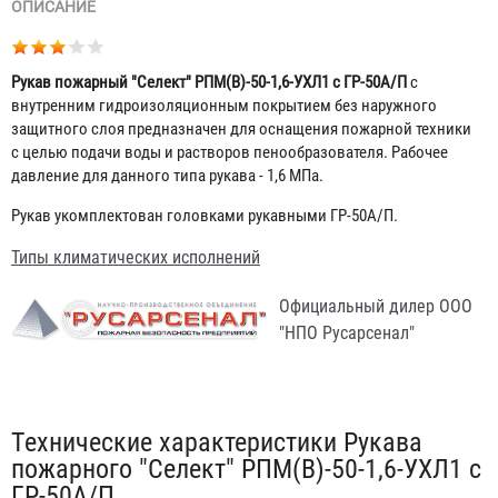
ОПИСАНИЕ
Рукав пожарный "Селект" РПМ(В)-50-1,6-УХЛ1 с ГР-50А/П
c
внутренним гидроизоляционным покрытием без наружного
защитного слоя предназначен для оснащения пожарной техники
с целью подачи воды и растворов пенообразователя. Рабочее
давление для данного типа рукава - 1,6 МПа.
Рукав укомплектован головками рукавными ГР-50А/П.
Типы климатических исполнений
Официальный дилер ООО
"НПО Русарсенал"
Табы
Технические характеристики Рукава
пожарного "Селект" РПМ(В)-50-1,6-УХЛ1 c
ГР-50А/П