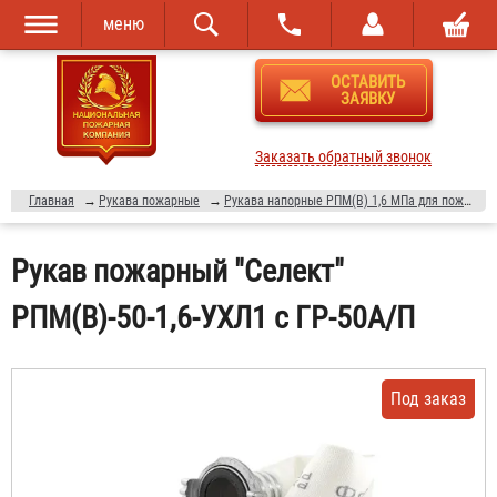
меню
Перейти к
Skip to
ОСТАВИТЬ
основному
navigation
ЗАЯВКУ
содержанию
Заказать обратный звонок
Главная
→
Рукава пожарные
→
Рукава напорные РПМ(В) 1,6 МПа для пожарной техники
Рукав пожарный "Селект"
РПМ(В)-50-1,6-УХЛ1 c ГР-50А/П
Под заказ