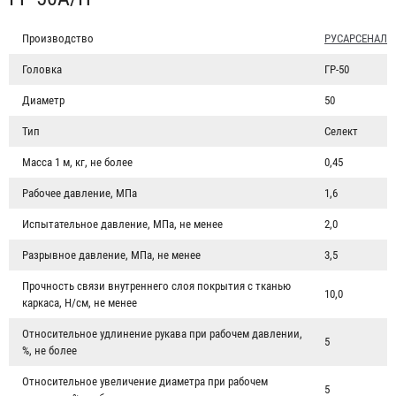
Производство
РУСАРСЕНАЛ
Головка
ГР-50
Диаметр
50
Тип
Селект
Масса 1 м, кг, не более
0,45
Рабочее давление, МПа
1,6
Испытательное давление, МПа, не менее
2,0
Разрывное давление, МПа, не менее
3,5
Прочность связи внутреннего слоя покрытия с тканью
10,0
каркаса, Н/см, не менее
Относительное удлинение рукава при рабочем давлении,
5
%, не более
Рукав пожарный "Селект" РПМ(В)-50-1,6-УХЛ1
Относительное увеличение диаметра при рабочем
5
2 787 ₽