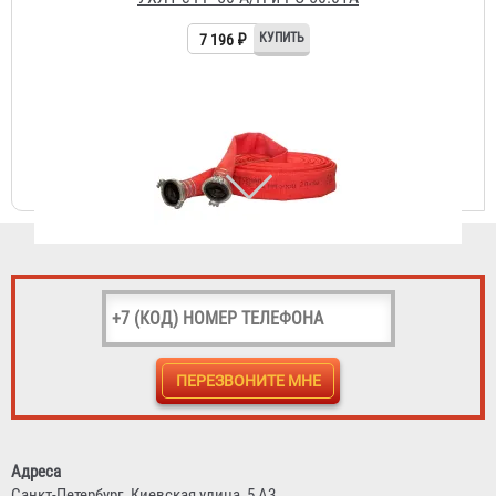
Рукав пожарный "Латексированный" РПМ(Д)-50-1,6-ИМ-
УХЛ1 с ГР-50 А/П
7 184 ₽
Рукав пожарный "Латексированный" РПМ(Д)-65-1,6-ИМ-
УХЛ1
9 103 ₽
Адреса
Санкт-Петербург,
Киевская улица, 5 А3