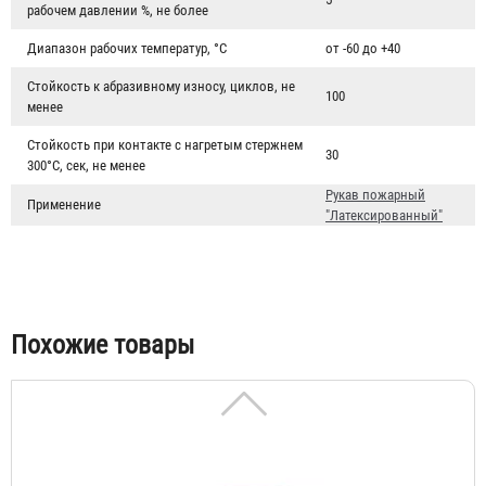
рабочем давлении %, не более
Диапазон рабочих температур, °C
от -60 до +40
Стойкость к абразивному износу, циклов, не
Рукав пожарный "Латексированный" РПМ(Д)-40-1,6-ИМ-
100
менее
УХЛ1
Стойкость при контакте с нагретым стержнем
30
6 260 ₽
300°С, сек, не менее
Рукав пожарный
Применение
"Латексированный"
Похожие товары
Рукав пожарный "Латексированный" РПМ(Д)-50-1,6-ИМ-
УХЛ1
6 827 ₽