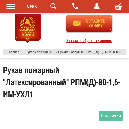
меню
Перейти к
Skip to
ОСТАВИТЬ
основному
navigation
ЗАЯВКУ
содержанию
Заказать обратный звонок
Главная
→
Рукава пожарные
→
Рукава напорные РПМ(П, Д) 1,6 МПа латексированные
Рукав пожарный
"Латексированный" РПМ(Д)-80-1,6-
ИМ-УХЛ1
В наличии