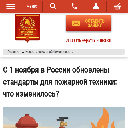
меню
Перейти к
Skip to
ОСТАВИТЬ
основному
navigation
ЗАЯВКУ
содержанию
Заказать обратный звонок
Главная
→
Новости пожарной безопасности
С 1 ноября в России обновлены
стандарты для пожарной техники:
что изменилось?