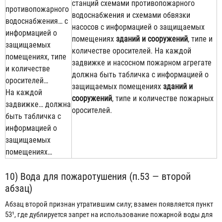
станций схемами противопожарного
противопожарного
водоснабжения и схемами обвязки
водоснабжения… с
насосов с информацией о защищаемых
информацией о
помещениях
зданий и сооружений
, типе и
защищаемых
количестве оросителей. На каждой
помещениях, типе
задвижке и насосном пожарном агрегате
и количестве
должна быть табличка с информацией о
оросителей…
защищаемых помещениях
зданий и
На каждой
сооружений
, типе и количестве пожарных
задвижке… должна
оросителей.
быть табличка с
информацией о
защищаемых
помещениях…
10) Вода для пожаротушения (п.53 — второй
абзац)
Абзац второй признан утратившим силу; взамен появляется пункт
53¹, где дублируется запрет на использование пожарной воды для