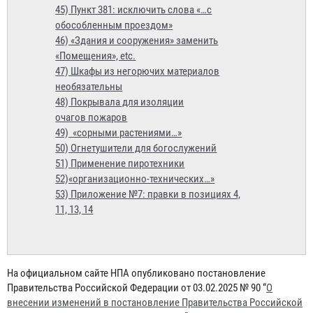
45) Пункт 381: исключить слова «…с
обособленным проездом»
46) «Здания и сооружения» заменить
«Помещения», etc.
47) Шкафы из негорючих материалов
необязательны
48) Покрывала для изоляции
очагов пожаров
49) «сорными растениями…»
50) Огнетушители для богослужений
51) Применение пиротехники
52)«организационно-технических…»
53) Приложение №7: правки в позициях 4,
11, 13, 14
На официальном сайте НПА опубликовано постановление
Правительства Российской Федерации от 03.02.2025 № 90 “
О
внесении изменений в постановление Правительства Российской