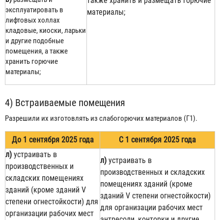
также хранить и размещать горючие
эксплуатировать в
материалы;
лифтовых холлах
кладовые, киоски, ларьки
и другие подобные
помещения, а также
хранить горючие
материалы;
4) Встраиваемые помещения
Разрешили их изготовлять из слабогорючих материалов (Г1).
До 1 сентября 2025 года
С 1 сентября 2025 года
л)
устраивать в
л)
устраивать в
производственных и
производственных и складских
складских помещениях
помещениях зданий (кроме
зданий (кроме зданий V
зданий V степени огнестойкости)
степени огнестойкости) для
для организации рабочих мест
организации рабочих мест
антресоли, конторки и другие