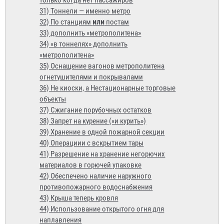
только когда нет пассажиров
31) Тоннели — именно метро
32) По станциям
или
постам
33) дополнить «метрополитена»
34) «в тоннелях» дополнить
«метрополитена»
35) Оснащение вагонов метрополитена
огнетушителями и покрывалами
36) Не киоски, а Нестационарные торговые
объекты
37) Сжигание порубочных остатков
38) Запрет на курение («и курить»)
39) Хранение в одной пожарной секции
40) Операциии с вскрытием тары
41) Разрешение на хранение негорючих
материалов в горючей упаковке
42) Обеспечено наличие наружного
противопожарного водоснабжения
43) Крыша теперь кровля
44) Использование открытого огня для
наплавления