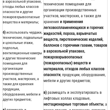
в аэрозольной упаковке,
технические помещения для
отходы любых классов
организации производственных
опасности и другие
участков, мастерских, а также для
пожаровзрывоопасные
хранения
и применения
вещества и материалы;
легковоспламеняющихся и горючих
б)
использовать чердаки,
жидкостей, пороха, взрывчатых
технические, подвальные
веществ, пиротехнических изделий,
и цокольные этажи,
баллонов с горючими газами, товаров
подполья,
в аэрозольной упаковке,
вентиляционные камеры
пожаровзрывоопасных
и другие технические
(пожароопасных) веществ и
помещения для
организации
материалов, отходов любых классов
производственных
опасности
, продукции, оборудования,
участков, мастерских, а
мебели и других предметов;
также для хранения
продукции,
в)
размещать и эксплуатировать в
оборудования, мебели и
лифтовых холлах кладовые,
других предметов;
нестационарные торговые объекты
, а
в)
размещать и