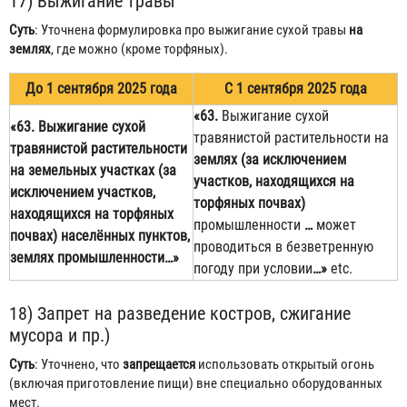
17) Выжигание травы
Суть
: Уточнена формулировка про выжигание сухой травы
на
землях
, где можно (кроме торфяных).
До 1 сентября 2025 года
С 1 сентября 2025 года
«63.
Выжигание сухой
«63. Выжигание сухой
травянистой растительности
на
травянистой растительности
землях (за исключением
на земельных участках
(за
участков, находящихся на
исключением участков,
торфяных почвах)
находящихся на торфяных
промышленности
…
может
почвах)
населённых пунктов,
проводиться в безветренную
землях промышленности…»
погоду при условии
…»
etc.
18) Запрет на разведение костров, сжигание
мусора и пр.)
Суть
: Уточнено, что
запрещается
использовать открытый огонь
(включая приготовление пищи) вне специально оборудованных
мест.