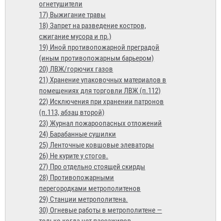
огнетушители
17) Выжигание травы
18) Запрет на разведение костров,
сжигание мусора и пр.)
19) Иной противопожарной преградой
(иным противопожарным барьером)
20) ЛВЖ/горючих газов
21) Хранение упаковочных материалов в
помещениях для торговли ЛВЖ (п.112)
22) Исключения при хранении патронов
(п.113, абзац второй)
23) Журнал пожароопасных отложений
24) Барабанные сушилки
25) Ленточные ковшовые элеваторы
26) Не курите у стогов.
27) Про отдельно стоящей скирды
28) Противопожарными
перегородками метрополитенов
29) Станции метрополитена.
30) Огневые работы в метрополитене —