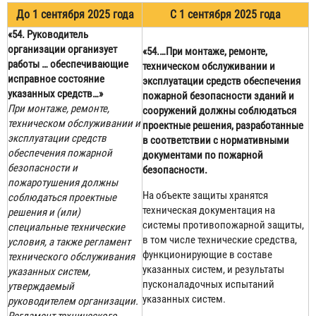
До 1 сентября 2025 года
С 1 сентября 2025 года
«54. Руководитель
организации организует
«54.…
При монтаже, ремонте,
работы … обеспечивающие
техническом обслуживании и
исправное состояние
эксплуатации средств обеспечения
указанных средств…»
пожарной безопасности зданий и
При монтаже, ремонте,
сооружений должны соблюдаться
техническом обслуживании и
проектные решения, разработанные
эксплуатации средств
в соответствии с нормативными
обеспечения пожарной
документами по пожарной
безопасности и
безопасности.
пожаротушения должны
На объекте защиты хранятся
соблюдаться проектные
техническая документация на
решения и (или)
системы противопожарной защиты,
специальные технические
в том числе технические средства,
условия, а также регламент
функционирующие в составе
технического обслуживания
указанных систем, и результаты
указанных систем,
пусконаладочных испытаний
утверждаемый
указанных систем.
руководителем организации.
Регламент технического