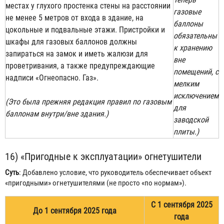
местах у глухого простенка стены на расстоянии
газовые
не менее 5 метров от входа в здание, на
баллоны
цокольные и подвальные этажи. Пристройки и
обязательны
шкафы для газовых баллонов должны
к хранению
запираться на замок и иметь жалюзи для
вне
проветривания, а также предупреждающие
помещений, с
надписи «Огнеопасно. Газ».
мелким
исключением
(Это была прежняя редакция правил по газовым
для
баллонам внутри/вне здания.)
заводской
плиты.)
16) «Пригодные к эксплуатации» огнетушители
Суть
: Добавлено условие, что руководитель обеспечивает объект
«пригодными» огнетушителями (не просто «по нормам»).
С 1 сентября 2025
До 1 сентября 2025 года
года