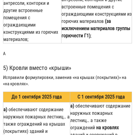
антресоли, конторки и
встроенные помещения с
другие встроенные
ограждающими конструкциями из
помещения с
горючих материалов
(за
ограждающими
исключением материалов группы
конструкциями из горючих
горючести Г1)
;
материалов;
A
5) Кровли вместо «крыши»
Исправили формулировки, заменив «на крышах (покрытиях)» на
«на кровлях».
До 1 сентября 2025 года
С 1 сентября 2025 года
а)
обеспечивают содержание
а)
обеспечивают содержание
наружных пожарных
наружных пожарных лестниц… а
лестниц… а также
также ограждений на крышах
ограждений
на кровлях
(покрытиях) зданий и
зданий и сооружений в