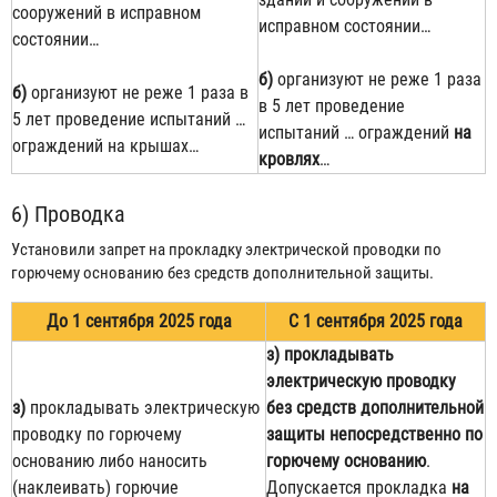
сооружений в исправном
исправном состоянии…
состоянии…
б)
организуют не реже 1 раза
б)
организуют не реже 1 раза в
в 5 лет проведение
5 лет проведение испытаний …
испытаний … ограждений
на
ограждений на крышах…
кровлях
…
6) Проводка
Установили запрет на прокладку электрической проводки по
горючему основанию без средств дополнительной защиты.
До 1 сентября 2025 года
С 1 сентября 2025 года
з)
прокладывать
электрическую проводку
з)
прокладывать электрическую
без средств дополнительной
проводку по горючему
защиты непосредственно по
основанию либо наносить
горючему основанию
.
(наклеивать) горючие
Допускается прокладка
на