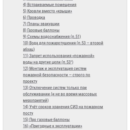
4) Встраиваемые помещения
5) Кровли вместо «крыши»
6) Проводка
7) Планы эвакуации
8) Газовые баллоны
9) Схемы водоснабжения (п.51)
10) Вода для пожаротушения (п.53 — второй
абзац)
11) Запрет использования «пожарной»
воды на другие цели (п.53¹)
12) Монтаж и эксплуатация систем
пожарной безопасности — строго по
проекту
13) Отключение систем только при
обслуживании (и не во время массовых
мероприятий)
14) Учёт сроков хранения СИЗ на пожарном
посту
15) Про газовые баллоны
16) «Пригодные к эксплуатации»