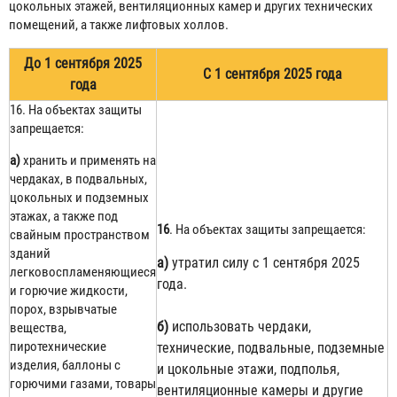
цокольных этажей, вентиляционных камер и других технических
помещений, а также лифтовых холлов.
До 1 сентября 2025
С 1 сентября 2025 года
года
16. На объектах защиты
запрещается:
а)
хранить и применять на
чердаках, в подвальных,
цокольных и подземных
этажах, а также под
16
. На объектах защиты запрещается:
свайным пространством
зданий
а)
утратил силу с 1 сентября 2025
легковоспламеняющиеся
года.
и горючие жидкости,
порох, взрывчатые
б)
использовать чердаки,
вещества,
пиротехнические
технические, подвальные, подземные
изделия, баллоны с
и цокольные этажи, подполья,
горючими газами, товары
вентиляционные камеры и другие