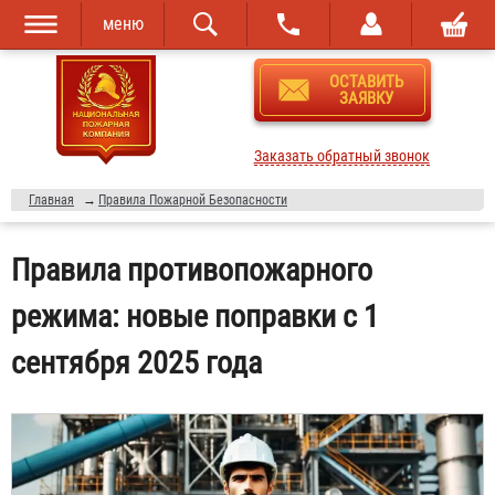
меню
Перейти к
Skip to
ОСТАВИТЬ
основному
navigation
ЗАЯВКУ
содержанию
Заказать обратный звонок
Главная
→
Правила Пожарной Безопасности
Правила противопожарного
режима: новые поправки с 1
сентября 2025 года