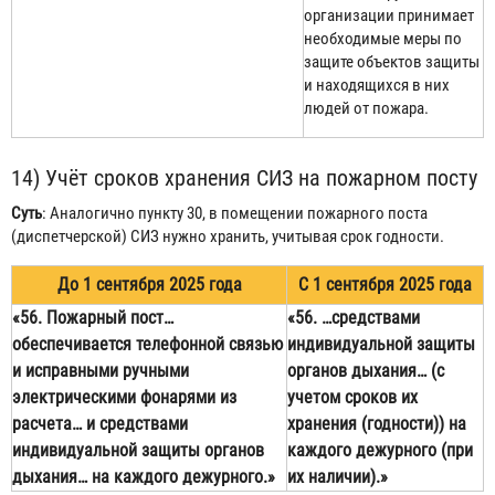
организации принимает
необходимые меры по
защите объектов защиты
и находящихся в них
людей от пожара.
14) Учёт сроков хранения СИЗ на пожарном посту
Суть
: Аналогично пункту 30, в помещении пожарного поста
(диспетчерской) СИЗ нужно хранить, учитывая срок годности.
До 1 сентября 2025 года
С 1 сентября 2025 года
«56. Пожарный пост…
«56. …средствами
обеспечивается телефонной связью
индивидуальной защиты
и исправными ручными
органов дыхания… (с
электрическими фонарями из
учетом сроков их
расчета… и средствами
хранения (годности)) на
индивидуальной защиты органов
каждого дежурного (при
дыхания… на каждого дежурного.»
их наличии).»