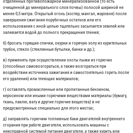
отделенных противопожарной минерализованной (то есть
очищенной до минерального слоя почвы) полосой шириной не
менее 0,5 метра. Открытый огонь (костер, мангал, жаровня) после
завершения сжигания порубочных остатков или его
использования с иной целью тщательно засыпается землей или
заливается водой до полного прекращения тления;
б) бросать горящие спички, окурки и горячую золу из курительных
трубок, стекло (стеклянные бутылки, банки и др.);
в) применять при осуществлении охоты пыжи из горючих
(способных самовозгораться, а также возгораться при
воздействии источника зажигания и самостоятельно гореть после
его удаления) или тлеющих материалов;
г) оставлять промасленные или пропитанные бензином,
керосином или иными горючими веществами материалы (бумагу,
ткань, паклю, вату и другие горючие вещества) в не
предусмотренных специально для этого местах;
д) заправлять горючим топливные баки двигателей внутреннего
сгорания при работе двигателя, использовать машины с
неисправной системой питания двигателя, а также курить или