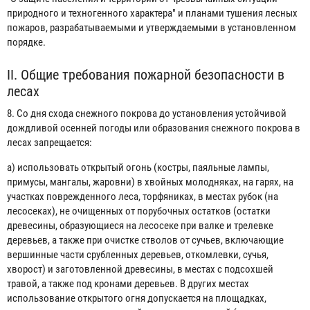
природного и техногенного характера" и планами тушения лесных
пожаров, разрабатываемыми и утверждаемыми в установленном
порядке.
II. Общие требования пожарной безопасности в
лесах
8. Со дня схода снежного покрова до установления устойчивой
дождливой осенней погоды или образования снежного покрова в
лесах запрещается:
а) использовать открытый огонь (костры, паяльные лампы,
примусы, мангалы, жаровни) в хвойных молодняках, на гарях, на
участках поврежденного леса, торфяниках, в местах рубок (на
лесосеках), не очищенных от порубочных остатков (остатки
древесины, образующиеся на лесосеке при валке и трелевке
деревьев, а также при очистке стволов от сучьев, включающие
вершинные части срубленных деревьев, откомлевки, сучья,
хворост) и заготовленной древесины, в местах с подсохшей
травой, а также под кронами деревьев. В других местах
использование открытого огня допускается на площадках,