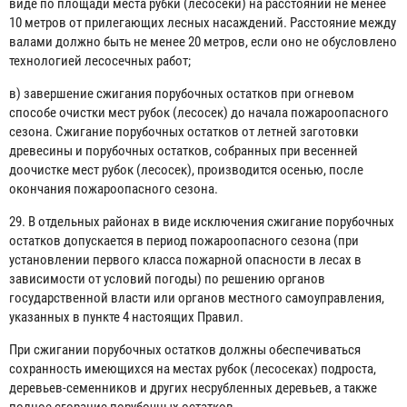
виде по площади места рубки (лесосеки) на расстоянии не менее
10 метров от прилегающих лесных насаждений. Расстояние между
валами должно быть не менее 20 метров, если оно не обусловлено
технологией лесосечных работ;
в) завершение сжигания порубочных остатков при огневом
способе очистки мест рубок (лесосек) до начала пожароопасного
сезона. Сжигание порубочных остатков от летней заготовки
древесины и порубочных остатков, собранных при весенней
доочистке мест рубок (лесосек), производится осенью, после
окончания пожароопасного сезона.
29. В отдельных районах в виде исключения сжигание порубочных
остатков допускается в период пожароопасного сезона (при
установлении первого класса пожарной опасности в лесах в
зависимости от условий погоды) по решению органов
государственной власти или органов местного самоуправления,
указанных в пункте 4 настоящих Правил.
При сжигании порубочных остатков должны обеспечиваться
сохранность имеющихся на местах рубок (лесосеках) подроста,
деревьев-семенников и других несрубленных деревьев, а также
полное сгорание порубочных остатков.