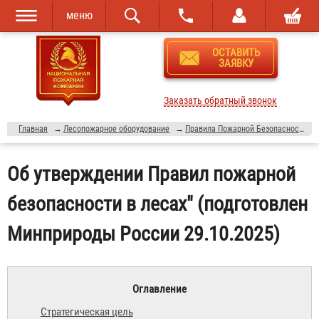
меню
Перейти к
Skip to
ОСТАВИТЬ
основному
navigation
ЗАЯВКУ
содержанию
Заказать обратный звонок
Главная
→
Лесопожарное оборудование
→
Правила Пожарной Безопасности
Об утверждении Правил пожарной
безопасности в лесах" (подготовлен
Минприроды России 29.10.2025)
Оглавление
Стратегическая цель