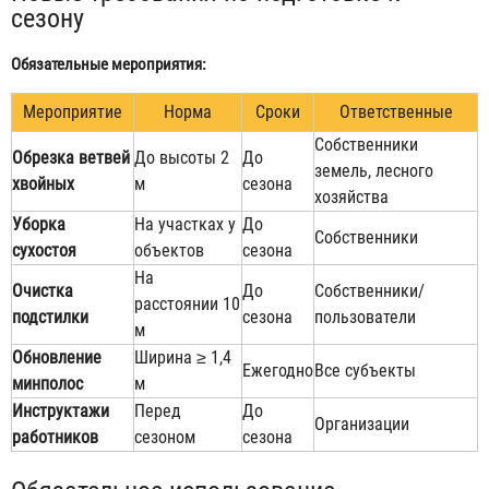
сезону
Обязательные мероприятия:
Мероприятие
Норма
Сроки
Ответственные
Собственники
Обрезка ветвей
До высоты 2
До
земель, лесного
хвойных
м
сезона
хозяйства
Уборка
На участках у
До
Собственники
сухостоя
объектов
сезона
На
Очистка
До
Собственники/
расстоянии 10
подстилки
сезона
пользователи
м
Обновление
Ширина ≥ 1,4
Ежегодно
Все субъекты
минполос
м
Инструктажи
Перед
До
Организации
работников
сезоном
сезона