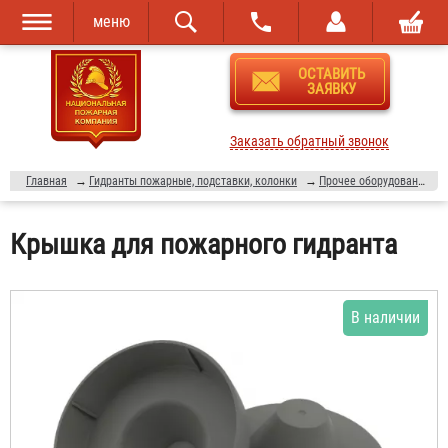
меню
Перейти к
Skip to
ОСТАВИТЬ
основному
navigation
ЗАЯВКУ
содержанию
Заказать обратный звонок
Главная
→
Гидранты пожарные, подставки, колонки
→
Прочее оборудование к пожарным гидрантам
Крышка для пожарного гидранта
В наличии