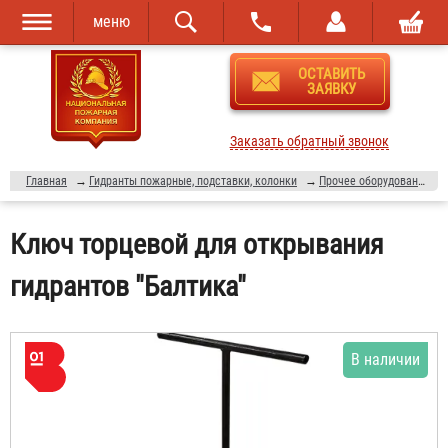
меню
Перейти к
Skip to
ОСТАВИТЬ
основному
navigation
ЗАЯВКУ
содержанию
Заказать обратный звонок
Главная
→
Гидранты пожарные, подставки, колонки
→
Прочее оборудование к пожарным гидрантам
Ключ торцевой для открывания
гидрантов "Балтика"
В наличии