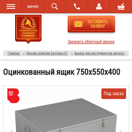
меню
Перейти к
Skip to
ОСТАВИТЬ
основному
navigation
ЗАЯВКУ
содержанию
Заказать обратный звонок
Главная
→
Прочие изделия Балтика-01
→
Ящики для инструментов металлические оцинкованные
Оцинкованный ящик 750х550х400
Под заказ