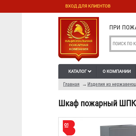
Перейти к
Skip to
ВХОД ДЛЯ КЛИЕНТОВ
основному
navigation
содержанию
ПРИ ПОЖА
КАТАЛОГ
О КОМПАНИИ
Главная
→
Изделия из нержавеющ
Шкаф пожарный ШПК-