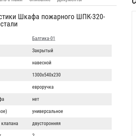
С
истики Шкафа пожарного ШПК-320-
 стали
Балтика-01
Закрытый
навесной
1300х540х230
евроручка
фа
нет
ое)
универсальное
 клапана
двусторонняя
т.
2