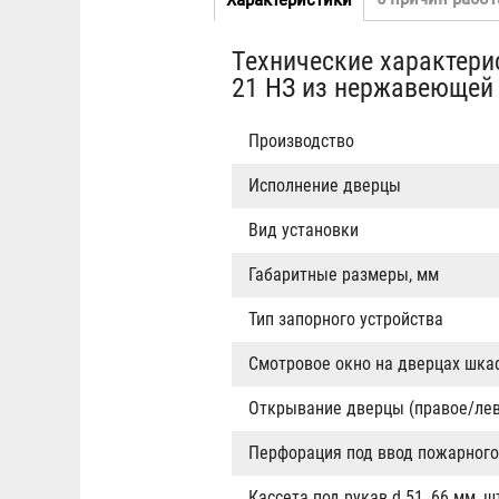
Табы
вкладка)
Технические характер
21 НЗ из нержавеющей
Производство
Исполнение дверцы
Вид установки
Габаритные размеры, мм
Тип запорного устройства
Смотровое окно на дверцах шка
Открывание дверцы (правое/лев
Перфорация под ввод пожарного
Кассета под рукав d 51, 66 мм, ш