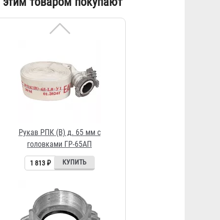
 этим товаром покупают
головками ГР-65АП
1 813 ₽
Головка муфтовая ГМ-70 (ГМ-65)
232 ₽