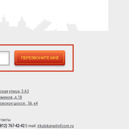
ская улица, 5 А3
имиков, д.18
овское шоссе., 56, к4
такты
(812) 767-42-42
E-mail:
irkutskaya@nfcom.ru