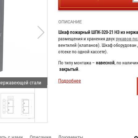
ОПИСАНИЕ
Шкаф пожарный ШПК-320-21 НЗ из нерж
размещения и хранения двух
рукавов п
вентилей (клапанов). Шкаф оборудован
отсеке по одной кассете).
По типу монтажа –
навесной
, по наличи
закрыты
й
.
Подробнее
нержавеющей стали
ать с нами
Описание
Документы