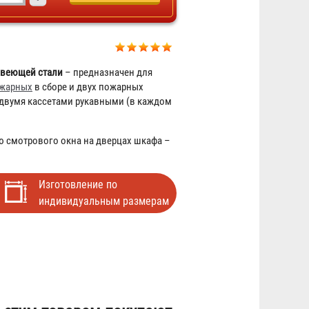
авеющей стали
– предназначен для
ожарных
в сборе и двух пожарных
 двумя кассетами рукавными (в каждом
Кран КПЧ 65-1
ю смотрового окна на дверцах шкафа –
1 954 ₽
Изготовление по
индивидуальным размерам
Рукав РПК (В) д. 65 мм с