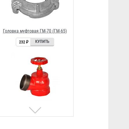
Кран КПЧ 65-1
1 954 ₽
Рукав РПК (В) д. 65 мм с
головками ГР-65АП
1 813 ₽