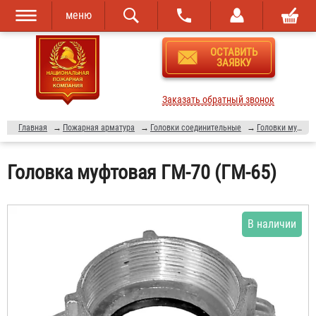
меню
Перейти к
Skip to
ОСТАВИТЬ
основному
navigation
ЗАЯВКУ
содержанию
Заказать обратный звонок
Главная
→
Пожарная арматура
→
Головки соединительные
→
Головки муфтовые
Головка муфтовая ГМ-70 (ГМ-65)
В наличии