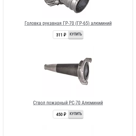
Ствол пожарный РС-70 Алюминий
450 ₽
Рукав РПК (В) д. 65 мм с головками ГР-65АП