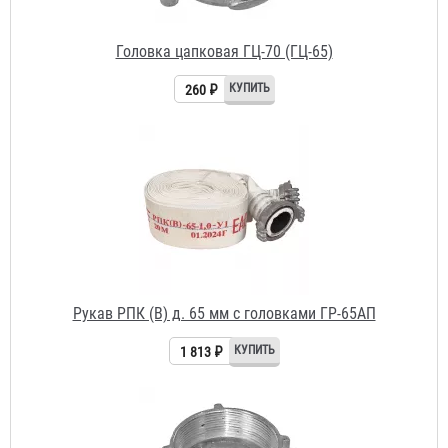
260 ₽
Рукав РПК (В) д. 65 мм с головками ГР-65АП
1 813 ₽