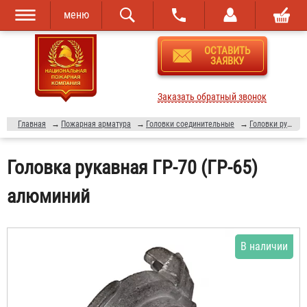
меню
Перейти к
Skip to
ОСТАВИТЬ
основному
navigation
ЗАЯВКУ
содержанию
Заказать обратный звонок
Главная
→
Пожарная арматура
→
Головки соединительные
→
Головки рукавные
Головка рукавная ГР-70 (ГР-65)
алюминий
В наличии