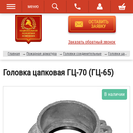
меню
Перейти к
Skip to
ОСТАВИТЬ
основному
navigation
ЗАЯВКУ
содержанию
Заказать обратный звонок
Главная
→
Пожарная арматура
→
Головки соединительные
→
Головки цапковые
Головка цапковая ГЦ-70 (ГЦ-65)
В наличии