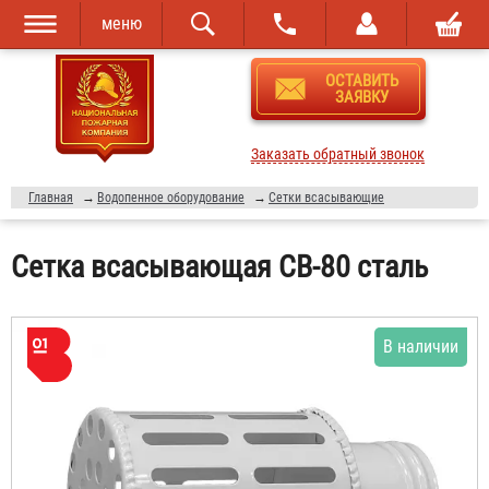
меню
Перейти к
Skip to
ОСТАВИТЬ
основному
navigation
ЗАЯВКУ
содержанию
Заказать обратный звонок
Главная
→
Водопенное оборудование
→
Сетки всасывающие
Сетка всасывающая СВ-80 сталь
В наличии