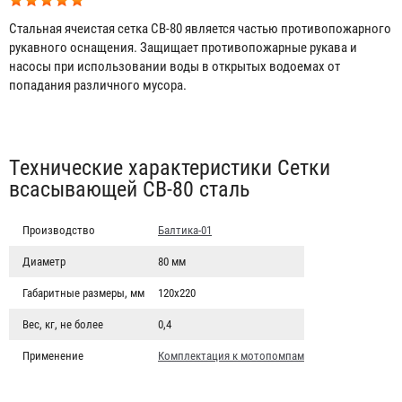
Стальная ячеистая сетка СВ-80 является частью противопожарного
рукавного оснащения. Защищает противопожарные рукава и
насосы при использовании воды в открытых водоемах от
попадания различного мусора.
Табы
Технические характеристики Сетки
всасывающей СВ-80 сталь
Производство
Балтика-01
Диаметр
80 мм
Габаритные размеры, мм
120х220
Вес, кг, не более
0,4
Применение
Комплектация к мотопомпам