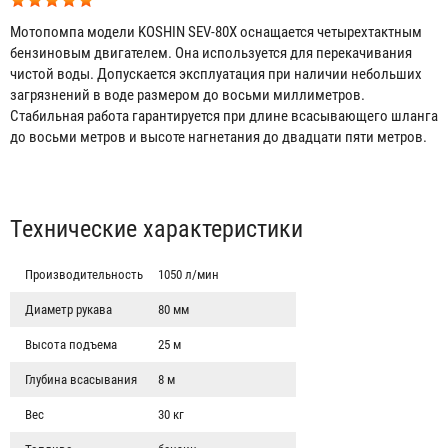
Мотопомпа модели KOSHIN SEV-80Х оснащается четырехтактным
бензиновым двигателем. Она используется для перекачивания
чистой воды. Допускается эксплуатация при наличии небольших
загрязнений в воде размером до восьми миллиметров.
Стабильная работа гарантируется при длине всасывающего шланга
до восьми метров и высоте нагнетания до двадцати пяти метров.
Табы
Технические характеристики
Производительность
1050 л/мин
Диаметр рукава
80 мм
Высота подъема
25 м
Глубина всасывания
8 м
Вес
30 кг