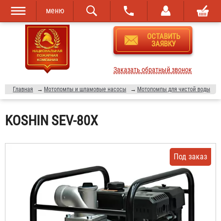
меню
Перейти к
Skip to
ОСТАВИТЬ
основному
navigation
ЗАЯВКУ
содержанию
Заказать обратный звонок
Главная
→
Мотопомпы и шламовые насосы
→
Мотопомпы для чистой воды
KOSHIN SEV-80Х
Под заказ