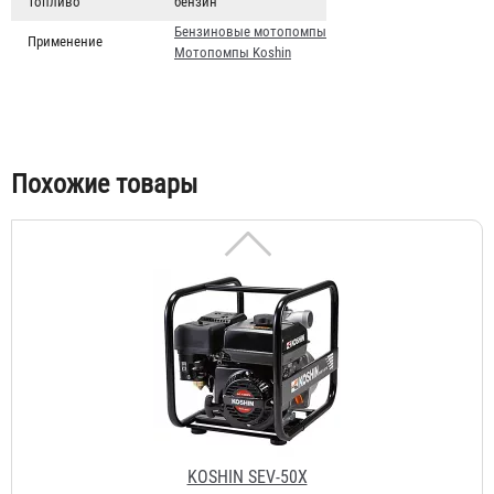
Топливо
бензин
KOSHIN SEM-25L
Бензиновые мотопомпы
Применение
92 462 ₽
Мотопомпы Koshin
Похожие товары
KOSHIN SEV-50X
92 462 ₽