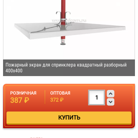
Пожарный экран для спринклера квадратный разборный
400х400
РОЗНИЧНАЯ
ОПТОВАЯ
387 ₽
372 ₽