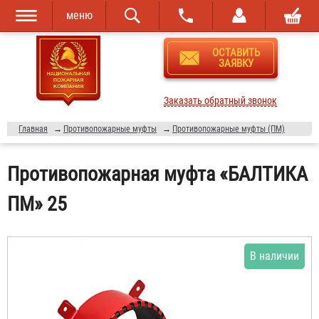
меню
Перейти к
Skip to
ОСТАВИТЬ
основному
navigation
ЗАЯВКУ
содержанию
Заказать обратный звонок
Главная
→
Противопожарные муфты
→
Противопожарные муфты (ПМ)
Противопожарная муфта «БАЛТИКА
ПМ» 25
В наличии