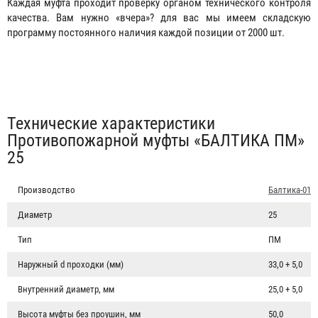
Каждая муфта проходит проверку органом технического контроля
качества. Вам нужно «вчера»? для вас мы имеем складскую
программу постоянного наличия каждой позиции от 2000 шт.
Табы
Технические характеристики
Противопожарной муфты «БАЛТИКА ПМ»
25
Производство
Балтика-01
Диаметр
25
Тип
ПМ
Наружный d проходки (мм)
33,0 + 5,0
Внутренний диаметр, мм
25,0 + 5,0
Высота муфты без проушин, мм
50,0