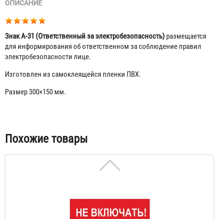
ОПИСАНИЕ
Знак A-31 (Ответственный за электробезопасность)
размещается
для информирования об ответственном за соблюдение правил
электробезопасности лице.
Изготовлен из самоклеящейся пленки ПВХ.
Размер 300×150 мм.
Знак A-01 (Не включать! Работают люди)
Табы
56 ₽
Похожие товары