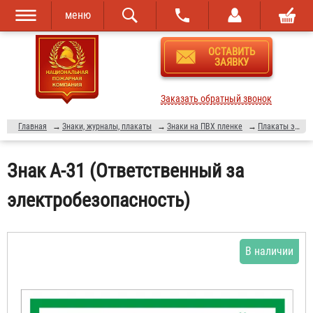
меню
Перейти к
Skip to
ОСТАВИТЬ
основному
navigation
ЗАЯВКУ
содержанию
Заказать обратный звонок
Главная
→
Знаки, журналы, плакаты
→
Знаки на ПВХ пленке
→
Плакаты электробезопасности
Знак A-31 (Ответственный за
электробезопасность)
В наличии