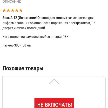
ОПИСАНИЕ
Знак A-12 (Испытание! Опасно для жизни)
размещается для
информирования об опасности поражения электротоком, на
дверях и стенах помещений.
Изготовлен из самоклеящейся пленки ПВХ.
Размер 300×150 мм.
Знак A-01 (Не включать! Работают люди)
56 ₽
Табы
Похожие товары