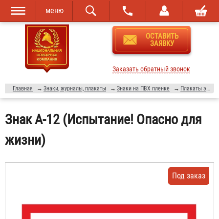
меню
Перейти к
Skip to
ОСТАВИТЬ
основному
navigation
ЗАЯВКУ
содержанию
Заказать обратный звонок
Главная
→
Знаки, журналы, плакаты
→
Знаки на ПВХ пленке
→
Плакаты электробезопасности
Знак A-12 (Испытание! Опасно для
жизни)
Под заказ