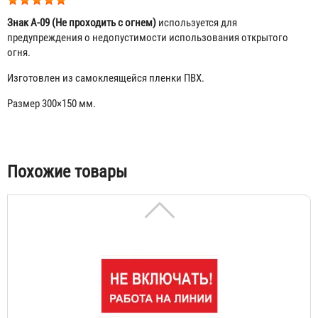
Знак A-09 (Не проходить с огнем)
используется для
предупреждения о недопустимости использования открытого
огня.
Изготовлен из самоклеящейся пленки ПВХ.
Размер 300×150 мм.
Знак A-01 (Не включать! Работают люди)
Табы
Похожие товары
56 ₽