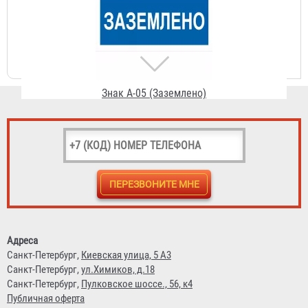
Знак A-05 (Заземлено)
56 ₽
Адреса
Знак A-06 (Опасное электрическое поле)
Санкт-Петербург,
Киевская улица, 5 А3
Санкт-Петербург,
ул.Химиков, д.18
56 ₽
Санкт-Петербург,
Пулковское шоссе., 56, к4
Публичная оферта