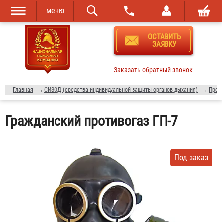
меню
Перейти к
Skip to
ОСТАВИТЬ
основному
navigation
ЗАЯВКУ
содержанию
Заказать обратный звонок
Главная
→
СИЗОД (средства индивидуальной защиты органов дыхания)
→
Прот
Гражданский противогаз ГП-7
Под заказ