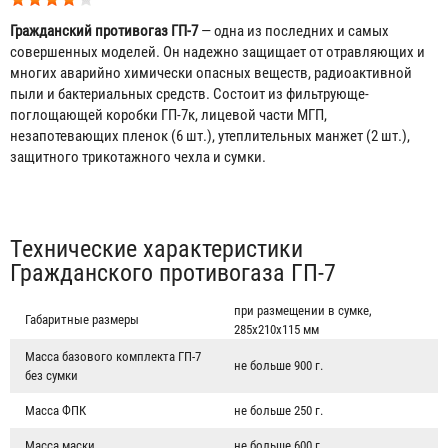
Гражданский противогаз ГП-7
— одна из последних и самых
совершенных моделей. Он надежно защищает от отравляющих и
многих аварийно химически опасных веществ, радиоактивной
пыли и бактериальных средств. Состоит из фильтрующе-
поглощающей коробки ГП-7к, лицевой части МГП,
незапотевающих пленок (6 шт.), утеплительных манжет (2 шт.),
защитного трикотажного чехла и сумки.
Табы
Технические характеристики
Гражданского противогаза ГП-7
при размещении в сумке,
Габаритные размеры
285х210х115 мм
Масса базового комплекта ГП-7
не больше 900 г.
без сумки
Масса ФПК
не больше 250 г.
Масса маски
не больше 600 г.