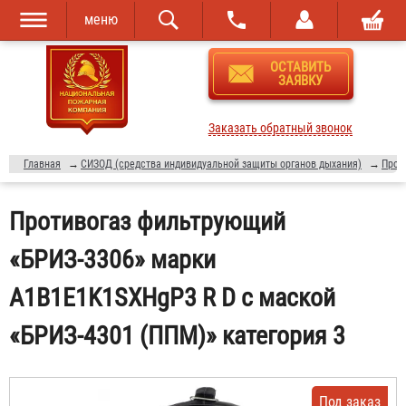
меню
Перейти к
Skip to
ОСТАВИТЬ
основному
navigation
ЗАЯВКУ
содержанию
Заказать обратный звонок
Главная
→
СИЗОД (средства индивидуальной защиты органов дыхания)
→
Прот
Противогаз фильтрующий
«БРИЗ-3306» марки
A1B1E1K1SXHgP3 R D с маской
«БРИЗ-4301 (ППМ)» категория 3
Под заказ