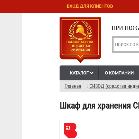
Перейти к
Skip to
ВХОД ДЛЯ КЛИЕНТОВ
основному
navigation
содержанию
ПРИ ПОЖА
КАТАЛОГ
О КОМПАНИИ
Главная
→
СИЗОД (средства инди
Шкаф для хранения С