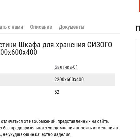
ать с нами
Описание
Документы
П
истики Шкафа для хранения СИЗОГО
200х600x400
Балтика-01
2200х600x400
52
отличаться от изображений, представленных на сайте.
во без предварительного уведомления вносить изменения в
в, не ухудшающие качество изделия.