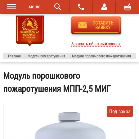
меню
Перейти к
Skip to
ОСТАВИТЬ
основному
navigation
ЗАЯВКУ
содержанию
Заказать обратный звонок
Главная
→
Модули пожаротушения
→
Модули порошкового пожаротушения
Модуль порошкового
пожаротушения МПП-2,5 МИГ
Под заказ