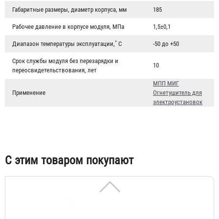
Габаритные размеры, диаметр корпуса, мм
185
Рабочее давление в корпусе модуля, МПа
1,5±0,1
Диапазон температуры эксплуатации,˚ С
-50 до +50
Огнетушитель самосрабатывающий порошковый
Срок службы модуля без перезарядки и
10
переосвидетельствования, лет
(модуль) ОСП-1
МПП МИГ
2 714 ₽
Применение
Огнетушитель для
электроустановок
С этим товаром покупают
Противопожарная ампула "Bontel"