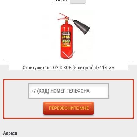
Огнетушитель ОУ-3 BCE (5 литров) d=114 мм
1 572 ₽
Стенд "Уголок пожарной защиты" с местом для плана
эвакуации
Договорная
Адреса