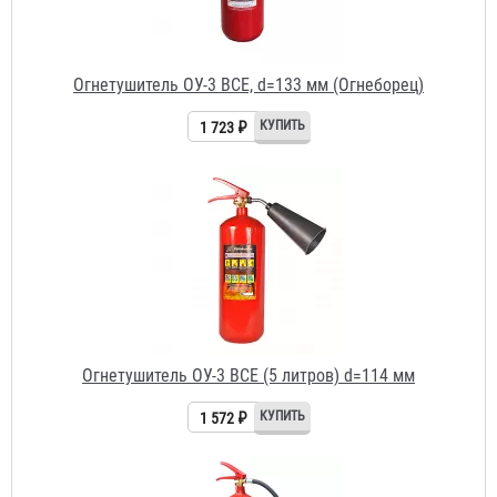
Огнетушитель ОУ-3 BCE (5 литров) d=114 мм
1 572 ₽
Огнетушитель ОУ-4 BCE