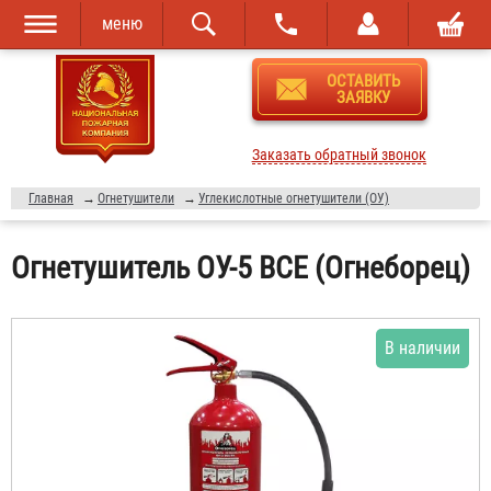
меню
Перейти к
Skip to
ОСТАВИТЬ
основному
navigation
ЗАЯВКУ
содержанию
Заказать обратный звонок
Главная
→
Огнетушители
→
Углекислотные огнетушители (ОУ)
Огнетушитель ОУ-5 BCE (Огнеборец)
В наличии