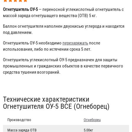
Огнетушитель ОУ-5
— переносной углекислотный огнетушитель с
массой заряда огнетушащего вещества (ОТВ) 5 кг.
Баллон огнетушителя наполнен двуокисью углерода и находится
под давлением.
Огнетушитель ОУ-5 необходимо
перезаряжать
после
использования, либо по истечении срока 5 лет.
Огнетушитель углекислотный ОУ-5 предназначен для защиты
промышленных и гражданских объектов в качестве первичного
средства тушения возгораний.
Табы
Технические характеристики
Огнетушителя ОУ-5 BCE (Огнеборец)
Производство
Огнеборец
Масса заряда ОТВ
5.00кг