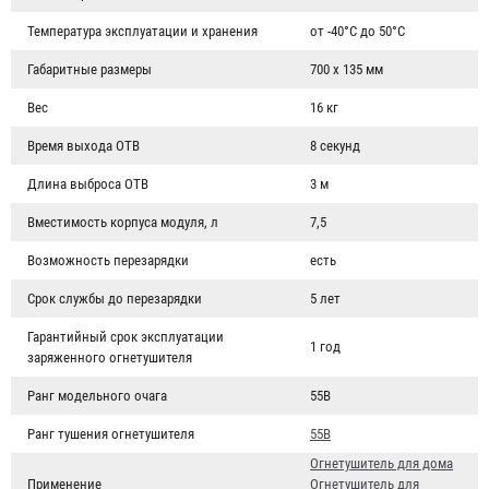
Температура эксплуатации и хранения
от -40°С до 50°С
Габаритные размеры
700 х 135 мм
Вес
16 кг
Время выхода ОТВ
8 секунд
Длина выброса ОТВ
3 м
Вместимость корпуса модуля, л
7,5
Возможность перезарядки
есть
Срок службы до перезарядки
5 лет
Гарантийный срок эксплуатации
1 год
заряженного огнетушителя
Ранг модельного очага
55B
Ранг тушения огнетушителя
55В
Огнетушитель для дома
Применение
Огнетушитель для