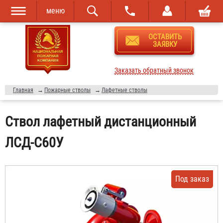
меню
Перейти к
Skip to
ОСТАВИТЬ
основному
navigation
ЗАЯВКУ
содержанию
Заказать обратный звонок
Главная
→
Пожарные стволы
→
Лафетные стволы
Ствол лафетный дистанционный
ЛСД-С60У
Под заказ