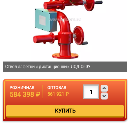
Ствол лафетный дистанционный ЛСД-С60У
РОЗНИЧНАЯ
ОПТОВАЯ
584 398 ₽
561 921 ₽