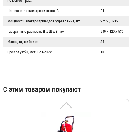
не менее, град.
Напряжение электропитания, В
24
Мощность электроприводов управления, Вт
2 х 50, 1х12
Габаритные размеры, Д х Ш х В, мм
580 х 420 х 530
Масса, кг, не более
35
Огнетушитель ОУ-55 (ОУ-80) BCE передвижной
Срок службы, лет, не менее
10
33 560 ₽
С этим товаром покупают
Огнетушитель ОВЭ-40(з) АВCЕ передвижной Русинтэк