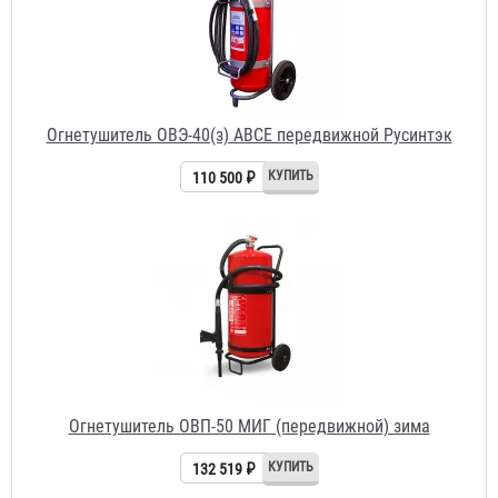
110 500 ₽
Огнетушитель ОВП-50 МИГ (передвижной) зима
132 519 ₽