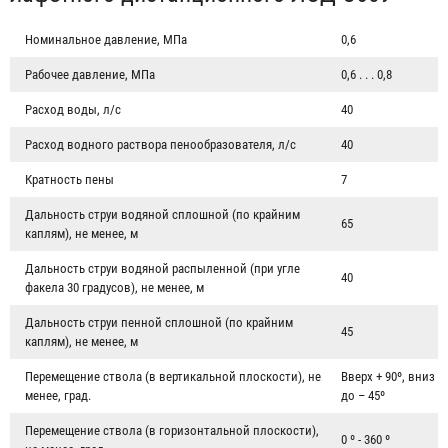
Номинальное давление, МПа
0,6
Рабочее давление, МПа
0,6 . . . 0,8
Расход воды, л/с
40
Расход водного раствора пенообразователя, л/с
40
Кратность пены
7
Дальность струи водяной сплошной (по крайним
65
каплям), не менее, м
Дальность струи водяной распыленной (при угле
40
факела 30 градусов), не менее, м
Дальность струи пенной сплошной (по крайним
45
каплям), не менее, м
Перемещение ствола (в вертикальной плоскости), не
Вверх + 90º, вниз
менее, град.
до – 45º
Перемещение ствола (в горизонтальной плоскости),
0 º - 360 º