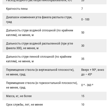
Расход водного раствора пенообразователя, л/с
20
Кратность пены
7
Диапазон изменения угла факела распыла струи,
0 - 100
град
Дальность струи водяной сплошной (по крайним
50
каплям), не менее, м
Дальность струи водяной распыленной (при угле
30
факела 300), не менее, м
Дальность струи пенной сплошной (по крайним
35
каплям), не менее, м
Перемещение ствола (в вертикальной плоскости),
Вверх + 90º, вниз
не менее, град.
до – 45º
Перемещение ствола (в горизонтальной плоскости),
0 º - 360 º
не менее, град.
Масса, кг, не более
15
Огнетушитель ОУ-55 (ОУ-80) BCE передвижной
Срок службы, лет, не менее
10