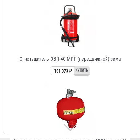
Огнетушитель ОВП-40 МИГ (передвижной) зима
101 073 ₽
Модуль порошкового пожаротушения МПП Буран-8Н
настенный
13 108 ₽