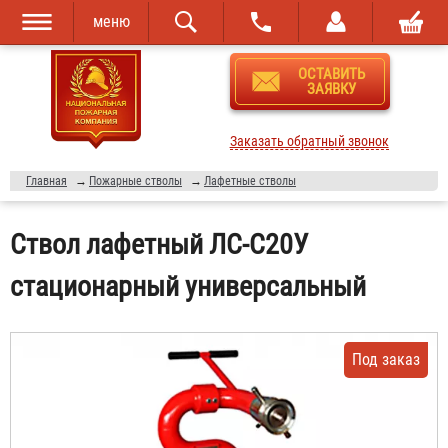
меню
Перейти к
Skip to
ОСТАВИТЬ
основному
navigation
ЗАЯВКУ
содержанию
Заказать обратный звонок
Главная
→
Пожарные стволы
→
Лафетные стволы
Ствол лафетный ЛС-С20У
стационарный универсальный
Под заказ