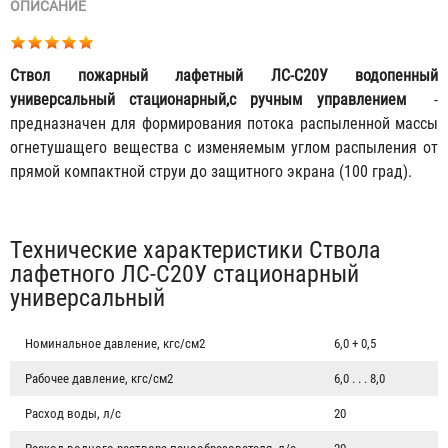
ОПИСАНИЕ
Ствол пожарный лафетный ЛС-С20У водопенный
универсальный стационарный,с ручным управлением
-
предназначен для формирования потока распыленной массы
огнетушащего вещества с изменяемым углом распыления от
прямой компактной струи до защитного экрана (100 град).
Табы
Технические характеристики Ствола
лафетного ЛС-С20У стационарный
универсальный
Номинальное давление, кгс/см2
6,0 + 0,5
Рабочее давление, кгс/см2
6,0 . . . 8,0
Расход воды, л/с
20