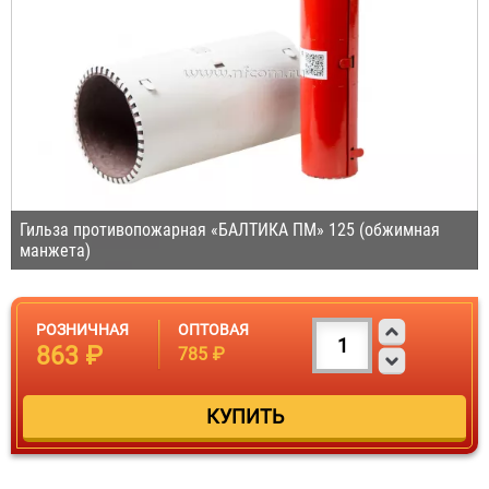
Гильза противопожарная «БАЛТИКА ПМ» 125 (обжимная
манжета)
РОЗНИЧНАЯ
ОПТОВАЯ
863 ₽
785 ₽