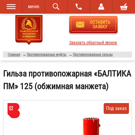
меню
Перейти к
Skip to
ОСТАВИТЬ
основному
navigation
ЗАЯВКУ
содержанию
Заказать обратный звонок
Главная
→
Противопожарные муфты
→
Противопожарные гильзы
Гильза противопожарная «БАЛТИКА
ПМ» 125 (обжимная манжета)
Под заказ