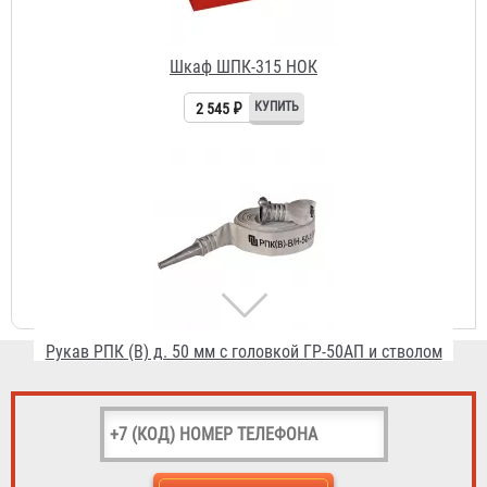
Рукав РПК (В) д. 50 мм с головкой ГР-50АП и стволом
РС-50.01А
1 295 ₽