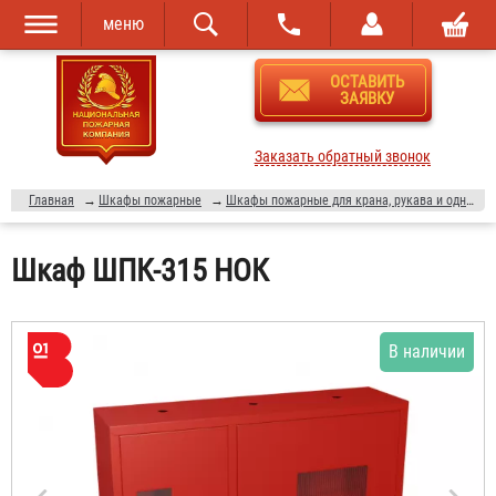
меню
Перейти к
Skip to
ОСТАВИТЬ
основному
navigation
ЗАЯВКУ
содержанию
Заказать обратный звонок
Главная
→
Шкафы пожарные
→
Шкафы пожарные для крана, рукава и одного огнетушителя (ШПК-315)
Шкаф ШПК-315 НОК
В наличии