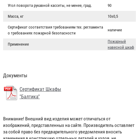
Угол поворота рукавной кассеты, не менее, град.
90
Масса, кг
10±0,5
Сертификат соответствия требованиям тех. регламента
наличие
о требованиях пожарной безопасности
Пожарный
Применение
навесной шкаф
Документы
Сертификат Шкафы
"Балтика"
Головка муфтовая ГМ-50
Внимание! Внешний вид изделия может отличаться от
изображений, представленных на сайте. Производитель оставляет
145 ₽
за собой право без предварительного уведомления вносить
изменения в конструкцию отдельных деталей и узлов, не