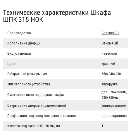
Табы
Технические характеристики Шкафа
ШПК-315 НОК
Производство
Балтика-01
Исполнение дверцы
Открытый
Вид установки
навесной
Цвет
красный
Габаритные размеры, мм
650х840х230
Тип запорного устройства
евроручка
два – 96х350мм,
Смотровое окно на дверцах шкафа
230х350мм
Открывание дверцы (правое/левое)
универсальное
Перфорация под ввод пожарного клапана
односторонняя
Кассета под рукав d 51, 66 мм, шт.
1