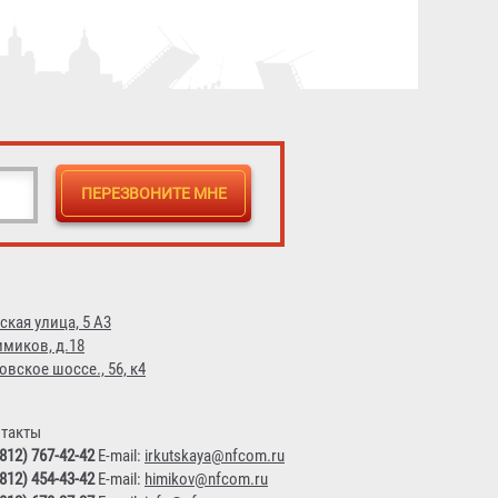
ская улица, 5 А3
имиков, д.18
овское шоссе., 56, к4
такты
(812) 767-42-42
E-mail:
irkutskaya@nfcom.ru
(812) 454-43-42
E-mail:
himikov@nfcom.ru