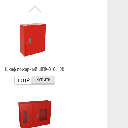
1 541 ₽
Шкаф ШПК-315 НОК
2 545 ₽