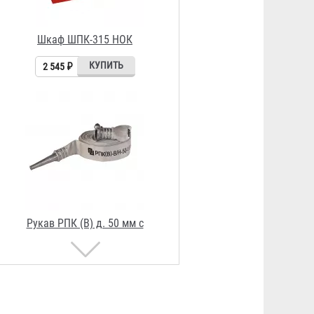
Рукав РПК (В) д. 50 мм с
головкой ГР-50АП и стволом
РС-50.01А
1 295 ₽
Рукав напорный РПК (В) д. 65 мм
1 371 ₽