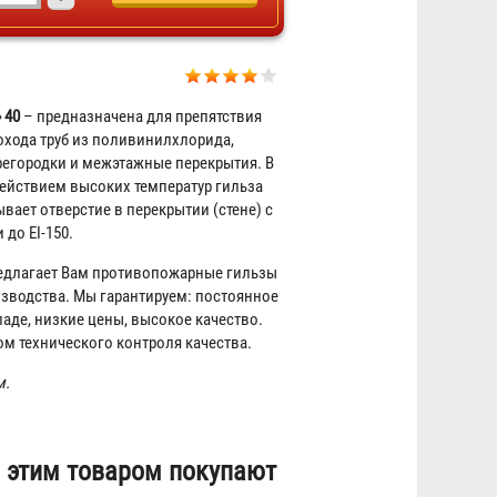
 40
– предназначена для препятствия
охода труб из поливинилхлорида,
регородки и межэтажные перекрытия. В
Кран КПЧ 50-1
ействием высоких температур гильза
вает отверстие в перекрытии (стене) с
1 619 ₽
до EI-150.
едлагает Вам противопожарные гильзы
зводства. Мы гарантируем: постоянное
аде, низкие цены, высокое качество.
ом технического контроля качества.
м.
 этим товаром покупают
Шкаф пожарный ШПК-310 НЗК