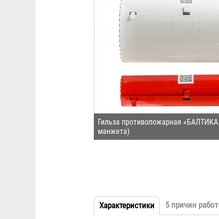
Гильза противопожарная «БАЛТИКА
манжета)
5 причин работ
Характеристики
(активная
Табы