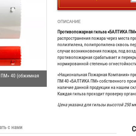
ОПИСАНИЕ
Противопожарная гильза «БАЛТИКА ПМ»
распространения пожара через места пр
полиэтилена, полипропилена сквозь пе
случае возникновения пожара, под возд
противопожарная срабатывает и перекры
нормированной степенью огнестойкости 
«Национальная Пожарная Компания» пр
 ПМ» 40 (обжимная
ПМ 40 «БАЛТИКА ПМ» собственного прои
наличие данной продукции на нашем скл
Каждая гильза проходит проверку орган
Цена указана для гильзы высотой 250 м
ать с нами
С