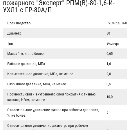
пожарного "Эксперт" РПМ(В)-80-1,6-И-
УХЛ1 с ГР-80А/П
Производство
РУСАРСЕНАЛ
Диаметр
80
Тип
Эксперт
Масса 1 м, кг, не более
0,65
Рабочее давление, МПа
1,6
Испытательное давление, МПа, не менее
2,0
Разрывное давление, МПа, не менее
3,5
Прочность связи внутреннего слоя покрытия с тканью
10,0
каркаса, Н/см, не менее
Относительное удлинение рукава при рабочем давлении,
5
%, не более
Рукав пожарный "Селект" РПМ(В)-50-1,6-УХЛ1
Относительное увеличение диаметра при рабочем
5