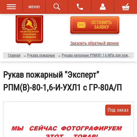
меню
Перейти к
Skip to
ОСТАВИТЬ
основному
navigation
ЗАЯВКУ
содержанию
Заказать обратный звонок
Главная
→
Рукава пожарные
→
Рукава напорные РПМ(В) 1,6 МПа для пожарной техники
Рукав пожарный "Эксперт"
РПМ(В)-80-1,6-И-УХЛ1 с ГР-80А/П
Под заказ