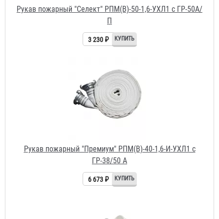
Рукав пожарный "Премиум" РПМ(В)-40-1,6-И-УХЛ1 с
ГР-38/50 А
6 673 ₽
Рукав пожарный "Селект" РПМ(В)-50-1,6-УХЛ1 с ГР-50 А/
П и РС-50.01А
3 230 ₽