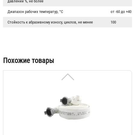
давлении %, не более
2 787 ₽
Диапазон рабочих температур, °C
от -60 до +40
Стойкость к абразивному износу, циклов, не менее
100
Похожие товары
Рукав пожарный "Селект" РПМ(В)-50-1,6-УХЛ1 c ГР-50А/
П
3 230 ₽