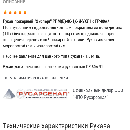
ОПИСАНИЕ
Рукав пожарный "Эксперт" РПМ(В)-80-1,6-И-УХЛ1 с ГР-80А/
П
с внутренним гидроизоляционным покрытием из полиуретана
(ТПУ) без наружного защитного покрытия предназначен для
оснащения передвижной пожарной техники. Рукав является
морозостойким и износостойким.
Рабочее давление для данного типа рукава - 1,6 МПа.
Рукав укомплектован головками рукавными ГР-80А/П.
Типы климатических исполнений
Официальный дилер ООО
"НПО Русарсенал"
Табы
Технические характеристики Рукава