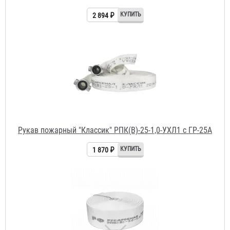
Рукав пожарный "Классик" РПК(В)-25-1,0-УХЛ1 с ГР-25А
1 870 ₽
Рукав пожарный "Классик" РПК(В)-50-1,0-УХЛ1
1 740 ₽