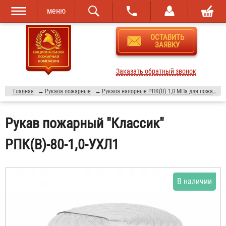
меню
Перейти к
Skip to
ОСТАВИТЬ
основному
navigation
ЗАЯВКУ
содержанию
Заказать обратный звонок
Главная
→
Рукава пожарные
→
Рукава напорные РПК(В) 1,0 МПа для пожарных кранов и мотопомп
Рукав пожарный "Классик"
РПК(В)-80-1,0-УХЛ1
В наличии