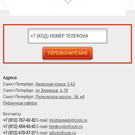
1 740 ₽
Рукав пожарный "Классик" РПК(В)-25-1,0-УХЛ1
Адреса
1 343 ₽
Санкт-Петербург,
Киевская улица, 5 А3
Санкт-Петербург,
ул.Химиков, д.18
Санкт-Петербург,
Пулковское шоссе., 56, к4
Публичная оферта
Контакты
+7 (812) 767-42-42
E-mail:
irkutskaya@nfcom.ru
+7 (812) 454-43-42
E-mail:
himikov@nfcom.ru
+7 (812) 670-37-37
E-mail:
info@nfcom.ru