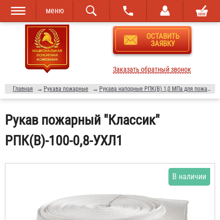
меню
Перейти к
Skip to
ОСТАВИТЬ
основному
navigation
ЗАЯВКУ
содержанию
Заказать обратный звонок
Главная
→
Рукава пожарные
→
Рукава напорные РПК(В) 1,0 МПа для пожарных кранов и мотопомп
Рукав пожарный "Классик"
РПК(В)-100-0,8-УХЛ1
В наличии