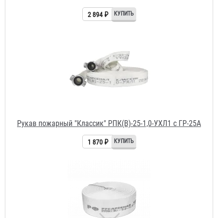
Рукав пожарный "Классик" РПК(В)-25-1,0-УХЛ1 с ГР-25А
1 870 ₽
Рукав пожарный "Классик" РПК(В)-50-1,0-УХЛ1