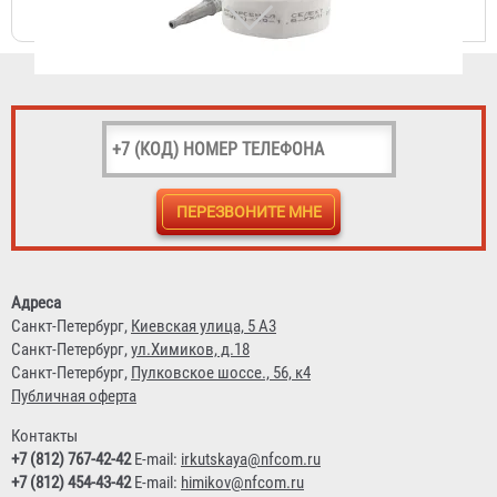
Рукав пожарный "Премиум" РПМ(В)-40-1,6-И-УХЛ1
3 043 ₽
Адреса
Санкт-Петербург,
Киевская улица, 5 А3
Санкт-Петербург,
ул.Химиков, д.18
Санкт-Петербург,
Пулковское шоссе., 56, к4
Публичная оферта
Контакты
+7 (812) 767-42-42
E-mail:
irkutskaya@nfcom.ru
+7 (812) 454-43-42
E-mail:
himikov@nfcom.ru