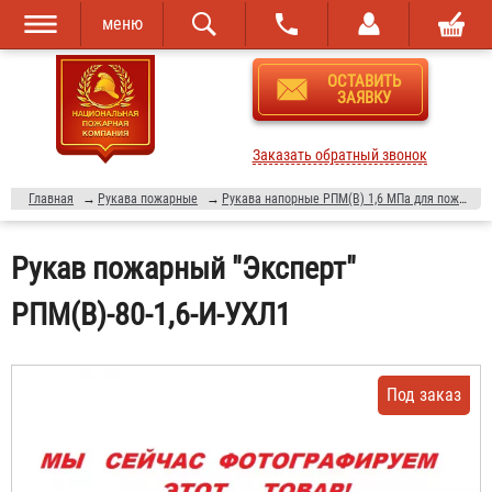
меню
Перейти к
Skip to
ОСТАВИТЬ
основному
navigation
ЗАЯВКУ
содержанию
Заказать обратный звонок
Главная
→
Рукава пожарные
→
Рукава напорные РПМ(В) 1,6 МПа для пожарной техники
Рукав пожарный "Эксперт"
РПМ(В)-80-1,6-И-УХЛ1
Под заказ