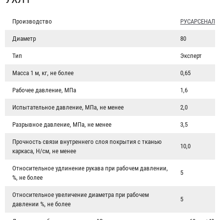
Производство
РУСАРСЕНАЛ
Диаметр
80
Тип
Эксперт
Масса 1 м, кг, не более
0,65
Рабочее давление, МПа
1,6
Испытательное давление, МПа, не менее
2,0
Разрывное давление, МПа, не менее
3,5
Прочность связи внутреннего слоя покрытия с тканью
10,0
каркаса, Н/см, не менее
Относительное удлинение рукава при рабочем давлении,
5
%, не более
Относительное увеличение диаметра при рабочем
5
давлении %, не более
Рукав пожарный "Селект" РПМ(В)-50-1,6-УХЛ1