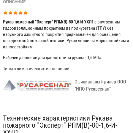
ОПИСАНИЕ
Рукав пожарный "Эксперт" РПМ(В)-80-1,6-И-УХЛ1
с внутренним
гидроизоляционным покрытием из полиуретана (ТПУ) без
наружного защитного покрытия предназначен для оснащения
передвижной пожарной техники. Рукав является морозостойким и
износостойким.
Рабочее давление для данного типа рукава - 1,6 МПа.
Типы климатических исполнений
Официальный дилер ООО
"НПО Русарсенал"
Табы
Технические характеристики Рукава
пожарного "Эксперт" РПМ(В)-80-1,6-И-
УХЛ1