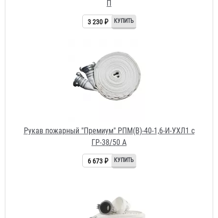
Рукав пожарный "Премиум" РПМ(В)-40-1,6-И-УХЛ1 с
ГР-38/50 А
6 673 ₽
Рукав пожарный "Селект" РПМ(В)-50-1,6-УХЛ1 с ГР-50 А/
П и РС-50.01А
3 230 ₽