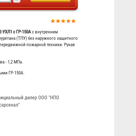
2-УХЛ1 с ГР-150А
с внутренним
ретана (ТПУ) без наружного защитного
передвижной пожарной техники. Рукав
Рукав пожарный "Селект"
РПМ(В)-50-1,6-УХЛ1
а - 1,2 МПа.
2 787 ₽
ыми ГР-150А.
ициальный дилер ООО "НПО
сарсенал"