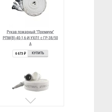
Рукав пожарный "Селект"
РПМ(В)-50-1,6-УХЛ1 с ГР-50 А/П и
РС-50.01А
3 230 ₽