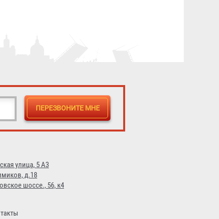
Рукав пожарный "Премиум"
РПМ(В)-40-1,6-И-УХЛ1
3 043 ₽
ская улица, 5 А3
имиков, д.18
овское шоссе., 56, к4
такты