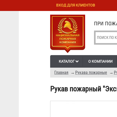
Перейти к
Skip to
ВХОД ДЛЯ КЛИЕНТОВ
основному
navigation
содержанию
ПРИ ПОЖА
КАТАЛОГ
О КОМПАНИИ
Главная
→
Рукава пожарные
→
Р
Рукав пожарный "Эксп