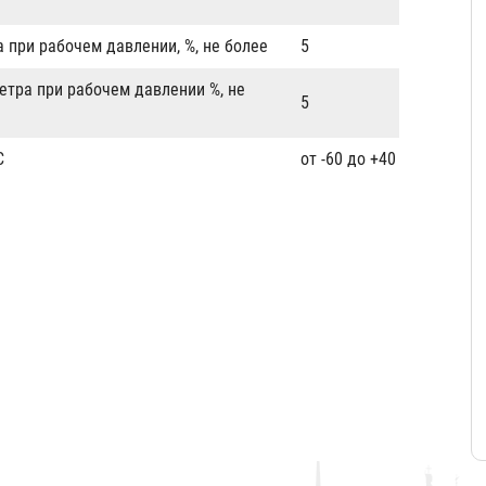
 при рабочем давлении, %, не более
5
етра при рабочем давлении %, не
5
C
от -60 до +40