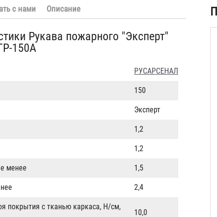
ать с нами
Описание
П
стики Рукава пожарного "Эксперт"
ГР-150А
РУСАРСЕНАЛ
150
Эксперт
1,2
1,2
не менее
1,5
енее
2,4
оя покрытия с тканью каркаса, Н/см,
10,0